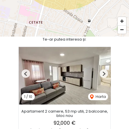
Te-ar putea interesa și:
Previous
Next
1
/
10
Harta
Apartament 2 camere, 53 mp utili, 2 balcoane,
bloc nou
92,000 €