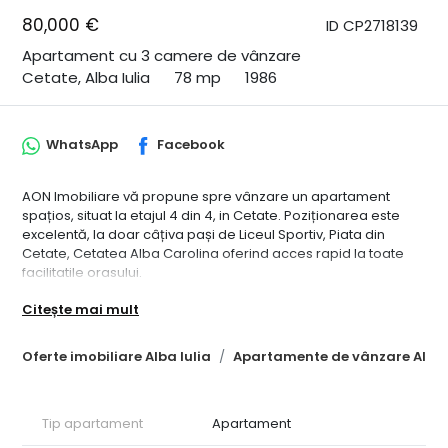
80,000 €
ID CP2718139
Apartament cu 3 camere de vânzare
Cetate, Alba Iulia
78 mp
1986
WhatsApp
Facebook
AON Imobiliare vă propune spre vânzare un apartament
spațios, situat la etajul 4 din 4, in Cetate. Poziționarea este
excelentă, la doar câțiva pași de Liceul Sportiv, Piata din
Cetate, Cetatea Alba Carolina oferind acces rapid la toate
facilitatile orasului.
Apartamentul, cu o suprafață utilă de 77 mp, este
Citește mai mult
decomandat și beneficiază de o compartimentare perfecta:
• living
• 2 dormitoare
Oferte imobiliare Alba Iulia
Apartamente de vânzare Alba 
• bucătărie
• 1 balcon( este mutata partial bucataria)
• 2 bai
Tip apartament
Apartament
• hol spațios
Acesta se vinde cu mobila de bucatarie, fiind dotat cu finisaje