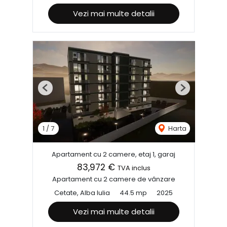
Vezi mai multe detalii
Previous
Next
1
/
7
Harta
Apartament cu 2 camere, etaj 1, garaj
83,972 €
TVA inclus
Apartament cu 2 camere de vânzare
Cetate, Alba Iulia
44.5 mp
2025
Vezi mai multe detalii