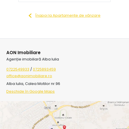
Înapoi la Apartamente de vânzare
AON Imobiliare
Agenție imobiliară Alba Iulia
0722549933
/
0725893459
office@aonimobiliare.ro
Alba Iulia, Calea Motilor nr.96
Deschide în Google Maps