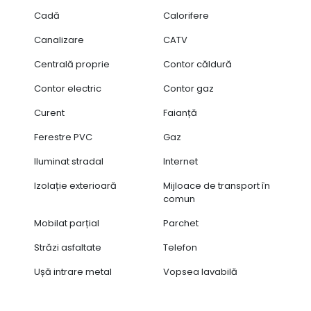
Cadă
Calorifere
Canalizare
CATV
Centrală proprie
Contor căldură
Contor electric
Contor gaz
Curent
Faianță
Ferestre PVC
Gaz
Iluminat stradal
Internet
Izolație exterioară
Mijloace de transport în
comun
Mobilat parțial
Parchet
Străzi asfaltate
Telefon
Ușă intrare metal
Vopsea lavabilă