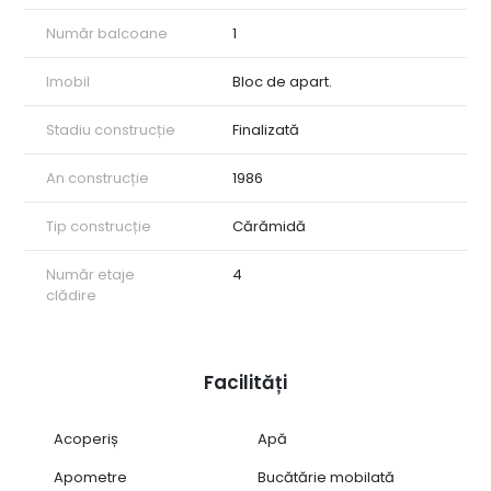
Număr balcoane
1
Imobil
Bloc de apart.
Stadiu construcție
Finalizată
An construcție
1986
Tip construcție
Cărămidă
Număr etaje
4
clădire
Facilități
Acoperiș
Apă
Apometre
Bucătărie mobilată