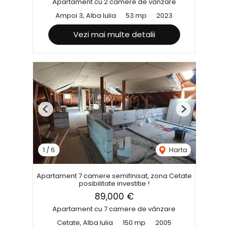
Apartament cu 2 camere de vânzare
Ampoi 3, Alba Iulia
53 mp
2023
Vezi mai multe detalii
Previous
Next
1
/
6
Harta
Apartament 7 camere semifinisat, zona Cetate
posibilitate investitie !
89,000 €
Apartament cu 7 camere de vânzare
Cetate, Alba Iulia
150 mp
2005