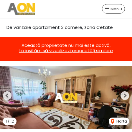
Meniu
De vanzare apartament 3 camere, zona Cetate
Această proprietate nu mai este activă,
te invităm să vizualizezi proprietăți similare
Previous
Nex
1
/
12
Harta