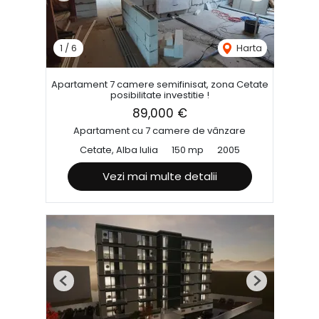
1
/
6
Harta
Apartament 7 camere semifinisat, zona Cetate
posibilitate investitie !
89,000 €
Apartament cu 7 camere de vânzare
Cetate, Alba Iulia
150 mp
2005
Vezi mai multe detalii
Previous
Next