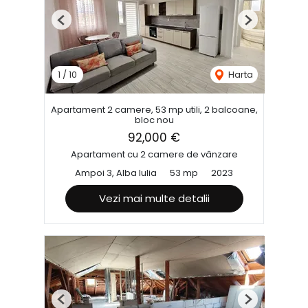
Previous
Next
1
/
10
Harta
Apartament 2 camere, 53 mp utili, 2 balcoane,
bloc nou
92,000 €
Apartament cu 2 camere de vânzare
Ampoi 3, Alba Iulia
53 mp
2023
Vezi mai multe detalii
Previous
Next