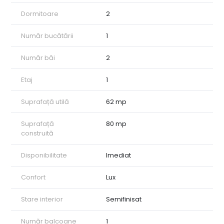
• Loc de joacă pentru copii
Dormitoare
2
Parcare și spații de depozitare:
• Parcare subterană: 8.000 € (obligatorie pentru
apartamentele de la parter și etaj 1)
Număr bucătării
1
• Parcare exterioară: 5.000 €
• Boxă la subsol: 3.000 €
Număr băi
2
Stadiu: în construcție (fază roșu)
Finalizare estimată: 2026
Etaj
1
ID intern: CP2644936
Suprafață utilă
62 mp
Suprafață
80 mp
construită
Disponibilitate
Imediat
Confort
Lux
Stare interior
Semifinisat
Număr balcoane
1