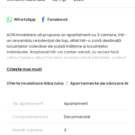
WhatsApp
Facebook
AON Imobiliare vă propune un apartament cu 3 camere, într-
un ansamblu rezidențial de top, aflat într-o zonă destinată
locuințelor colective de joasă înălțime și locuințelor
individuale. Amplasat într-un cartier aerisit, cu acces facil
către Cetatea Alba Carolina, imobilul oferă intimitate, confort
și o comunitate selectă.
Citește mai mult
Suprafață totală: 68 mp
• Suprafață utilă: 62 mp
• Logie: 3,70 mp
Oferte imobiliare Alba Iulia
Apartamente de vânzare Alba 
Facilități și dotări moderne:
• Încălzire în pardoseală
• Centrală termică proprie (gaz)
Tip apartament
Apartament
• Aer condiționat 9000 BTU inclus
• Finisaje moderne și materiale de calitate
• Interfon, sistem de supraveghere video în zonele comune
Compartimentare
Decomandat
• Panouri fotovoltaice pentru consumul spațiilor comune
• Acces controlat în imobil și parcare
Număr camere
3
• Grădină și spații verzi amenajate