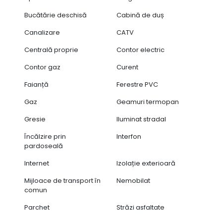
Bucătărie deschisă
Cabină de duș
Canalizare
CATV
Centrală proprie
Contor electric
Contor gaz
Curent
Faianță
Ferestre PVC
Gaz
Geamuri termopan
Gresie
Iluminat stradal
Încălzire prin
Interfon
pardoseală
Internet
Izolație exterioară
Mijloace de transport în
Nemobilat
comun
Parchet
Străzi asfaltate