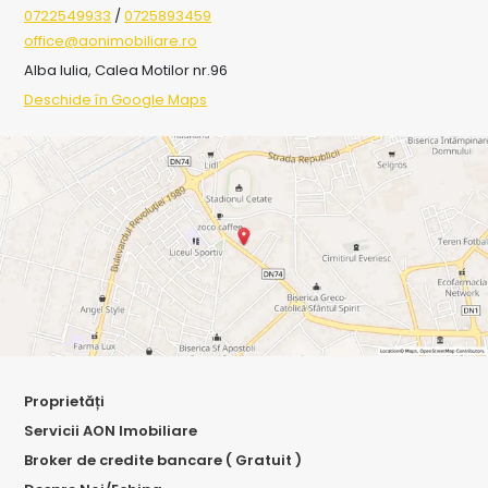
0722549933
/
0725893459
office@aonimobiliare.ro
Alba Iulia, Calea Motilor nr.96
Deschide în Google Maps
Proprietăți
Servicii AON Imobiliare
Broker de credite bancare ( Gratuit )