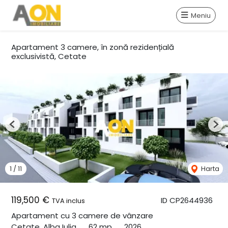
Meniu
Apartament 3 camere, în zonă rezidențială
exclusivistă, Cetate
Previous
Nex
1
/
11
Harta
119,500 €
ID CP2644936
TVA inclus
Apartament cu 3 camere de vânzare
Cetate, Alba Iulia
62 mp
2026