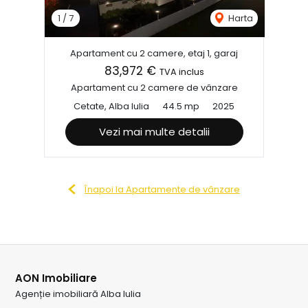
1
/
7
Harta
Apartament cu 2 camere, etaj 1, garaj
83,972 €
TVA inclus
Apartament cu 2 camere de vânzare
Cetate, Alba Iulia
44.5 mp
2025
Vezi mai multe detalii
Înapoi la Apartamente de vânzare
AON Imobiliare
Agenție imobiliară Alba Iulia