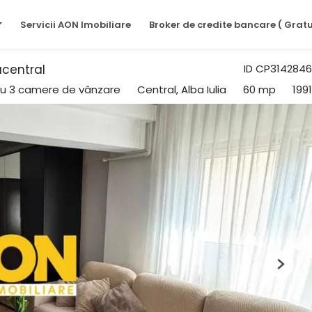
Servicii AON Imobiliare
Broker de credite bancare ( Gratu
acentral
ID CP3142846
u 3 camere de vânzare
Central, Alba Iulia
60 mp
1991
Next