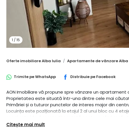
1
/
15
Oferte imobiliare Alba Iulia
Apartamente de vânzare Alba 
Trimite pe
WhatsApp
Distribuie pe
Facebook
AON Imobiliare vă propune spre vânzare un apartament c
Proprietatea este situată într-una dintre cele mai căutate
Primăriei și a tuturor punctelor de interes major din centru
Locuința este poziționată la etajul 2 al unui bloc cu 4 eta
mp și este ideal compartimentată pentru a oferi confort ș
• Zona de zi: Living primitor și bucătărie complet echipată
Citește mai mult