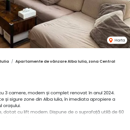
Harta
Iulia
Apartamente de vânzare Alba Iulia, zona Central
u 3 camere, modern și complet renovat în anul 2024.
 și sigure zone din Alba Iulia, în imediata apropiere a
l orașului.
je, dotat cu lift modern. Dispune de o suprafață utilă de 60
i funcționalitate:
;