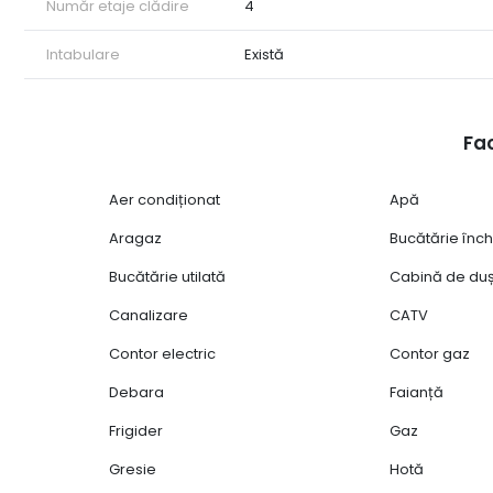
Număr etaje clădire
4
Intabulare
Există
Fac
Aer condiționat
Apă
Aragaz
Bucătărie înch
Bucătărie utilată
Cabină de du
Canalizare
CATV
Contor electric
Contor gaz
Debara
Faianță
Frigider
Gaz
Gresie
Hotă