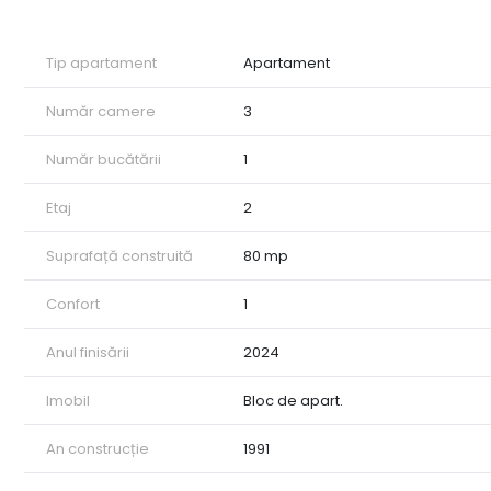
• Zona de odihnă: 2 dormitoare luminoase;
• Spații utile: Baie finisată modern, debara practică pentr
Avantaje și Dotări incluse:
Tip apartament
Apartament
• Renovare completă (2024): Finisaje moderne, instalații r
• Confort termic: Centrală termică proprie (aflată încă în
Număr camere
3
• Gata de mutare: Se vinde complet mobilat și utilat cu el
• Parcare: Loc de parcare dedicat, achitat până în august
Număr bucătării
1
Locație premium:
Amplasarea ultracentrală vă scutește de stresul traficului
Etaj
2
grădinițe, magazine, supermarketuri, farmacii, piață, institu
Un apartament ideal atât pentru locuit, cât și pentru inve
Suprafață construită
80 mp
mai multe detalii sau pentru a programa o vizionare, nu e
ID intern: CP3142846
Confort
1
Anul finisării
2024
Imobil
Bloc de apart.
An construcție
1991