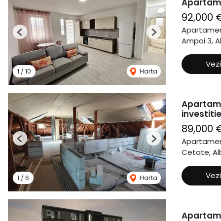
Apartame
92,000 
Apartamen
Previous
Next
Ampoi 3, Al
Vezi
1
/
10
Harta
Apartame
investitie
89,000 
Apartamen
Previous
Next
Cetate, Alb
Vezi
1
/
6
Harta
Apartame