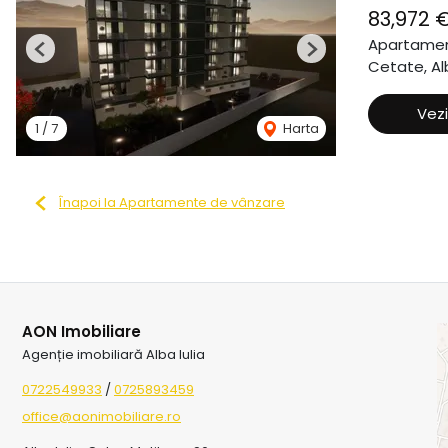
83,972 
Apartamen
Previous
Next
Cetate, Alb
Vezi
1
/
7
Harta
Înapoi la Apartamente de vânzare
AON Imobiliare
Agenție imobiliară Alba Iulia
0722549933
/
0725893459
office@aonimobiliare.ro