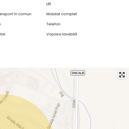
Lift
ransport în comun
Mobilat complet
e
Telefon
tal
Vopsea lavabilă