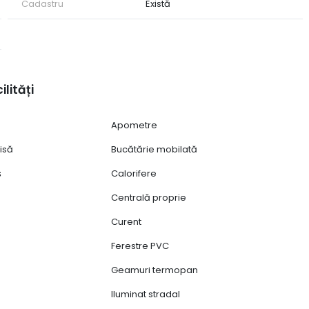
Cadastru
Există
ilități
Apometre
isă
Bucătărie mobilată
ș
Calorifere
Centrală proprie
Curent
Ferestre PVC
Geamuri termopan
Iluminat stradal