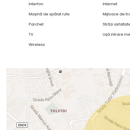
Interfon
Internet
Mașină de spălat rufe
Mijloace de t
Parchet
Străzi asfaltat
TV
Ușă intrare me
Wireless