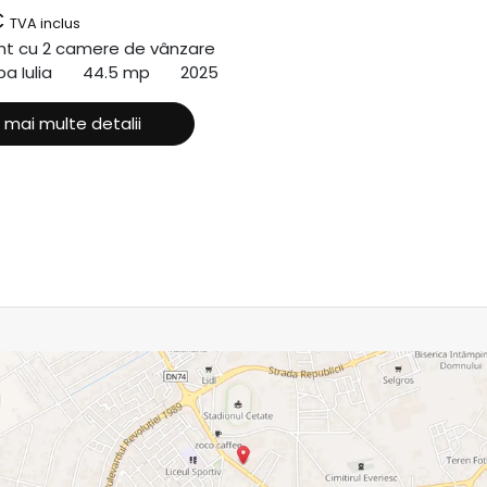
€
TVA inclus
t cu 2 camere de vânzare
a Iulia
44.5 mp
2025
 mai multe detalii