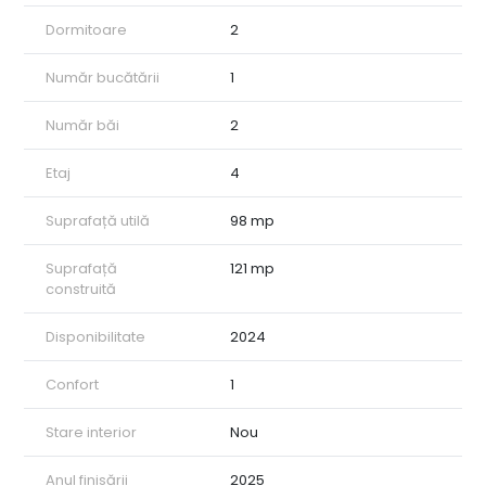
pe tot parcursul zilei.
Dormitoare
2
Un avantaj major al acestei proprietăți este locul de parcare
privat, inclus în preț, situat în curtea imobilului cu acces
securizat. Amplasarea la ultimul două nivel al blocului
Număr bucătării
1
(penthouse-ul fiind elementul terminal) garantează liniște și o
perspectivă panoramică asupra orașului.
Număr băi
2
ID intern: CP2953111
Etaj
4
Suprafață utilă
98 mp
Suprafață
121 mp
construită
Disponibilitate
2024
Confort
1
Stare interior
Nou
Anul finisării
2025