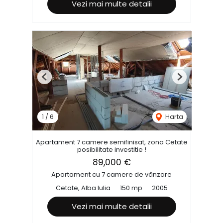
Vezi mai multe detalii
Previous
Next
1
/
6
Harta
Apartament 7 camere semifinisat, zona Cetate
posibilitate investitie !
89,000 €
Apartament cu 7 camere de vânzare
Cetate, Alba Iulia
150 mp
2005
Vezi mai multe detalii