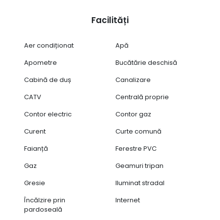
Facilități
Aer condiționat
Apă
Apometre
Bucătărie deschisă
Cabină de duș
Canalizare
CATV
Centrală proprie
Contor electric
Contor gaz
Curent
Curte comună
Faianță
Ferestre PVC
Gaz
Geamuri tripan
Gresie
Iluminat stradal
Încălzire prin
Internet
pardoseală