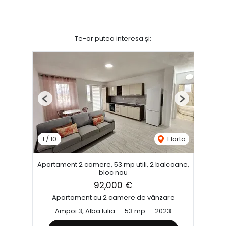
Te-ar putea interesa și:
Previous
Next
1
/
10
Harta
Apartament 2 camere, 53 mp utili, 2 balcoane,
bloc nou
92,000 €
Apartament cu 2 camere de vânzare
Ampoi 3, Alba Iulia
53 mp
2023