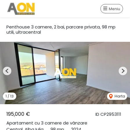
Meniu
Penthouse 3 camere, 2 bai, parcare privata, 98 mp
utili, ultracentral
Previous
Nex
1
/
13
Harta
195,000 €
ID CP2953111
Apartament cu 3 camere de vânzare
Central, Alba Iulia
98 mp
2024