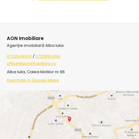
AON Imobiliare
Agenție imobiliară Alba Iulia
0722549933
/
0725893459
office@aonimobiliare.ro
Alba Iulia, Calea Motilor nr.96
Deschide în Google Maps