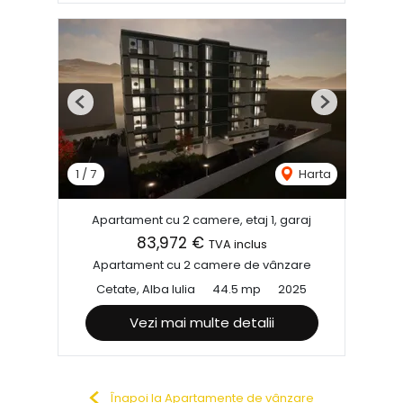
Previous
Next
1
/
7
Harta
Apartament cu 2 camere, etaj 1, garaj
83,972 €
TVA inclus
Apartament cu 2 camere de vânzare
Cetate, Alba Iulia
44.5 mp
2025
Vezi mai multe detalii
Înapoi la Apartamente de vânzare