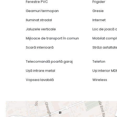
Ferestre PVC
Frigider
Geamuri termopan
Gresie
Iluminat stradal
Internet
Jaluzele verticale
Loc de joacă c
Mijloace de transport în comun
Mobilat compl
Scară interioară
Străzi asfaltat
Telecomandă poartă garaj
Telefon
Ușă intrare metal
Uși interior MD
Vopsea lavabilă
Wireless