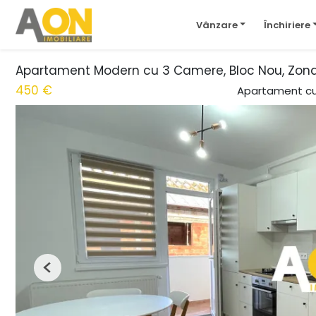
Vânzare
Închiriere
Apartament Modern cu 3 Camere, Bloc Nou, Zon
450 €
Apartament cu 
Previous