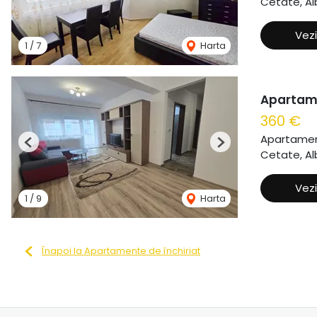
Cetate, Alb
Vezi
1
/
7
Harta
Apartame
360 €
Apartament
Previous
Next
Cetate, Alb
Vezi
1
/
9
Harta
Înapoi la Apartamente de închiriat