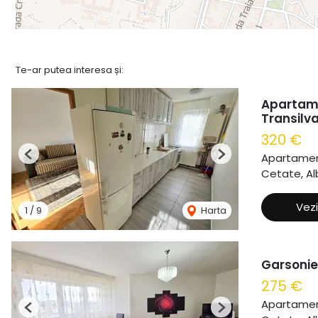
Te-ar putea interesa și:
Apartame
Transilva
320 €
Apartament
Previous
Next
Cetate, Alb
Vezi
1
/
9
Harta
Garsonie
275 €
Apartament
Previous
Next