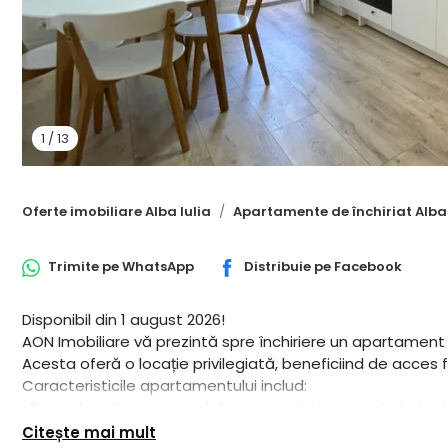
1
/
13
Oferte imobiliare Alba Iulia
Apartamente de închiriat Alba 
Trimite pe
WhatsApp
Distribuie pe
Facebook
Disponibil din 1 august 2026!
AON Imobiliare vă prezintă spre închiriere un apartament 
Acesta oferă o locație privilegiată, beneficiind de acces fac
Caracteristicile apartamentului includ:
-Doua dormitoare complete, amenajate cu gust și atenție 
Fiecare dormitor oferă spațiu generos pentru mobilier și c
Citește mai mult