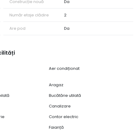
Construcție nouă
Da
Număr etaje clădire
2
Are pod
Da
ilități
Aer condiționat
Aragaz
ilată
Bucătărie utilată
Canalizare
rie
Contor electric
Faianță