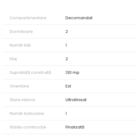
ntim.
nde către o bucătărie open space, creând un spațiu ideal
Compartimentare
Decomandat
e necesare pentru prepararea meselor delicioase.
și dotată cu toate utilitățile necesare.
Dormitoare
2
de calitate și echipat cu electrocasnice moderne.
Număr băi
1
partament confortabil și elegant, fără a vă face griji cu
Etaj
2
e, complet utilat și mobilat, situat într-o locație centrală
Suprafață construită
130 mp
nare, vă rugăm să ne contactați!
Orientare
Est
Stare interior
Ultrafinisat
Număr balcoane
1
Stadiu construcție
Finalizată