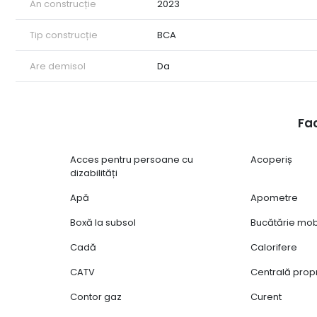
An construcție
2023
Tip construcție
BCA
Are demisol
Da
Fac
Acces pentru persoane cu
Acoperiș
dizabilități
Apă
Apometre
Boxă la subsol
Bucătărie mob
Cadă
Calorifere
CATV
Centrală prop
Contor gaz
Curent