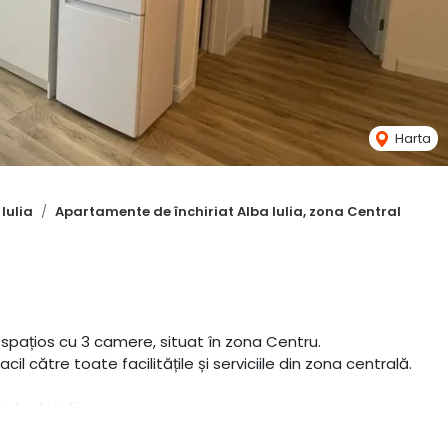
Harta
Iulia
Apartamente de închiriat Alba Iulia, zona Central
spațios cu 3 camere, situat în zona Centru.
il către toate facilitățile și serviciile din zona centrală.
la detalii.
onfort. Scara interioară duce către dormitorul principal care