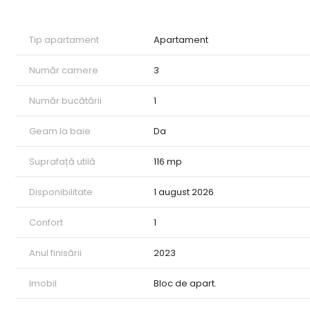
beneficiază de un dressing elegant și un loc de relaxare i
-Living și bucătărie: Un living luminos și primitor se exti
pentru socializare și petrecerea timpului în familie.
Tip apartament
Apartament
Bucătăria este complet utilată, oferind toate facilitățil
-Baie: Apartamentul dispune de o baie modernă, elegantă 
Număr camere
3
-Balcon:
Apartamentul este complet utilat și mobilat cu mobilier 
Număr bucătării
1
Aceasta este o oportunitate unică de a vă muta într-un a
privire la amenajarea sau dotarea acestuia.
Geam la baie
Da
Nu ratați ocazia de a inchiria acest apartament cu 3 camer
privilegiată!
Suprafață utilă
116 mp
Pentru mai multe informații și pentru a programa o vizio
ID: CP1731756
Disponibilitate
1 august 2026
Confort
1
Anul finisării
2023
Imobil
Bloc de apart.