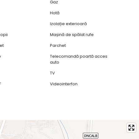
Gaz
Hotă
Izolație exterioară
opii
Mașină de spălat rufe
et
Parchet
e
Telecomandă poartă acces
auto
TV
F
Videointerfon