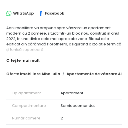
WhatsApp
Facebook
Aon imobiliare va propune spre vânzare un apartament
modern cu 2 camere, situat într-un bloc nou, construit în anul
2022, în una dintre cele mai apreciate zone. Blocul este
edificat din cărămidă Porotherm, asigurând o izolație termică
și fonică superioară.
Compartimentare și Utilități:
Citește mai mult
Suprafață utilă: 63 mp
Oferte imobiliare Alba Iulia
Apartamente de vânzare Alba 
Living open-space cu bucătărie: Un spațiu generos și luminos,
ideal pentru relaxare și socializare.
Dormitor: Spațios și confortabil.
Dressing: Soluție practică pentru organizarea hainelor.
Tip apartament
Apartament
Baie: Modernă și complet utilată.
Debara: Spațiu suplimentar pentru depozitare.
Compartimentare
Semidecomandat
Hol: Primitor și bine organizat.
Detalii Suplimentare:
Număr camere
2
Finisaje: Apartamentul beneficiază de finisaje de cea mai