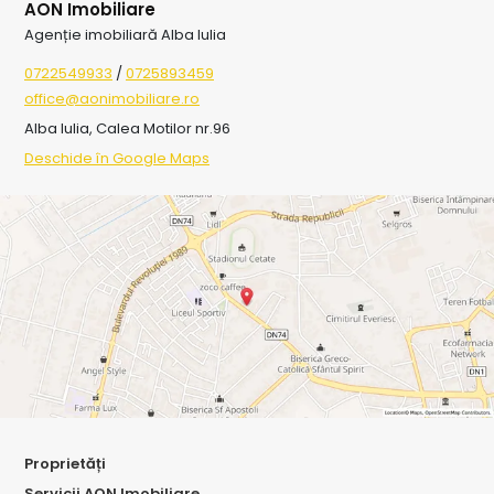
AON Imobiliare
Agenție imobiliară Alba Iulia
0722549933
/
0725893459
office@aonimobiliare.ro
Alba Iulia, Calea Motilor nr.96
Deschide în Google Maps
Proprietăți
Servicii AON Imobiliare