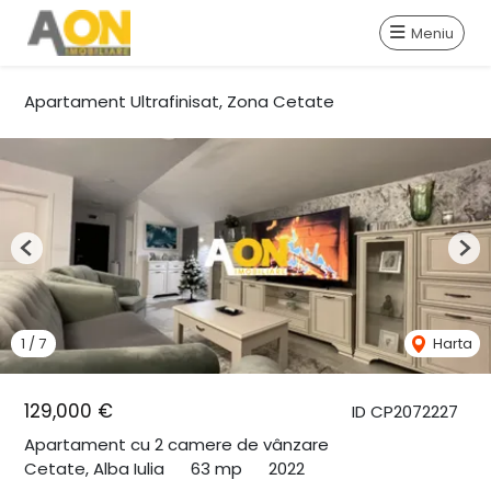
Meniu
Apartament Ultrafinisat, Zona Cetate
Previous
Nex
1
/
7
Harta
129,000 €
ID CP2072227
Apartament cu 2 camere de vânzare
Cetate, Alba Iulia
63 mp
2022