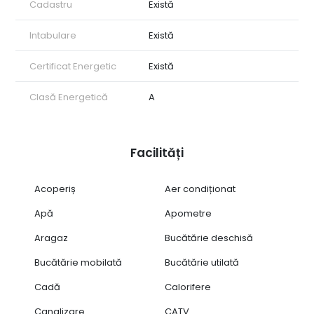
Cadastru
Există
Intabulare
Există
Certificat Energetic
Există
Clasă Energetică
A
Facilități
Acoperiș
Aer condiționat
Apă
Apometre
Aragaz
Bucătărie deschisă
Bucătărie mobilată
Bucătărie utilată
Cadă
Calorifere
Canalizare
CATV