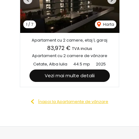
Previous
Next
1
/
7
Harta
Apartament cu 2 camere, etaj 1, garaj
83,972 €
TVA inclus
Apartament cu 2 camere de vânzare
Cetate, Alba Iulia
44.5 mp
2025
Vezi mai multe detalii
Înapoi la Apartamente de vânzare