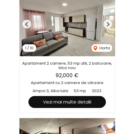
Previous
Next
1
/
10
Harta
Apartament 2 camere, 53 mp utili, 2 balcoane,
bloc nou
92,000 €
Apartament cu 2 camere de vânzare
Ampoi 3, Alba Iulia
53 mp
2023
Vezi mai multe detalii