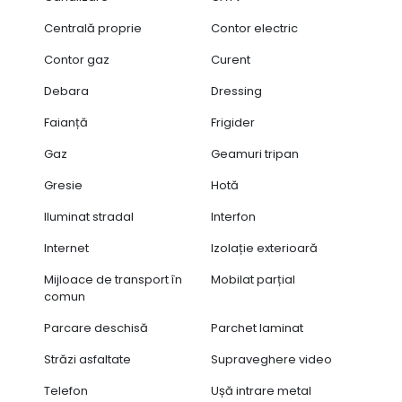
Centrală proprie
Contor electric
Contor gaz
Curent
Debara
Dressing
Faianță
Frigider
Gaz
Geamuri tripan
Gresie
Hotă
Iluminat stradal
Interfon
Internet
Izolație exterioară
Mijloace de transport în
Mobilat parțial
comun
Parcare deschisă
Parchet laminat
Străzi asfaltate
Supraveghere video
Telefon
Ușă intrare metal