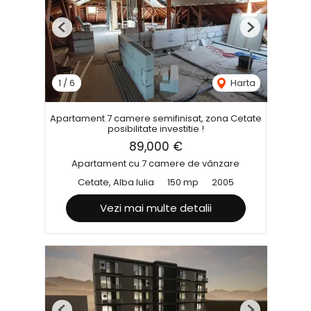
Previous
Next
1
/
6
Harta
Apartament 7 camere semifinisat, zona Cetate
posibilitate investitie !
89,000 €
Apartament cu 7 camere de vânzare
Cetate, Alba Iulia
150 mp
2005
Vezi mai multe detalii