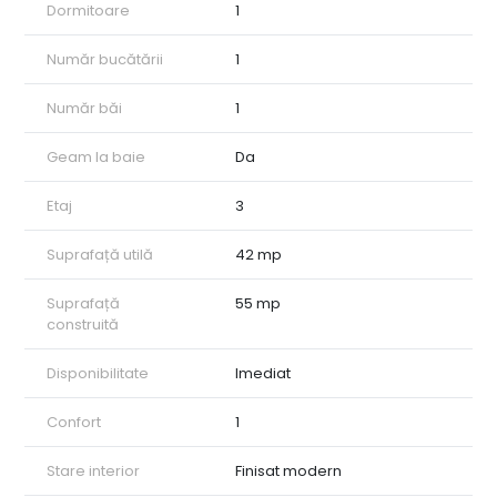
Dormitoare
1
Număr bucătării
1
Număr băi
1
Geam la baie
Da
Etaj
3
Suprafață utilă
42 mp
Suprafață
55 mp
construită
Disponibilitate
Imediat
Confort
1
Stare interior
Finisat modern