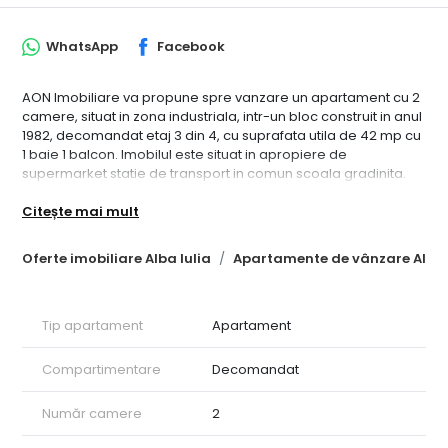
WhatsApp
Facebook
AON Imobiliare va propune spre vanzare un apartament cu 2
camere, situat in zona industriala, intr-un bloc construit in anul
1982, decomandat etaj 3 din 4, cu suprafata utila de 42 mp cu
1 baie 1 balcon. Imobilul este situat in apropiere de
supermarket statie de transport in comun scoala gradinita.
Pretul este usor discutabil. ID intern: CP1544304.
Citește mai mult
Oferte imobiliare Alba Iulia
Apartamente de vânzare Alba 
Tip apartament
Apartament
Compartimentare
Decomandat
Număr camere
2