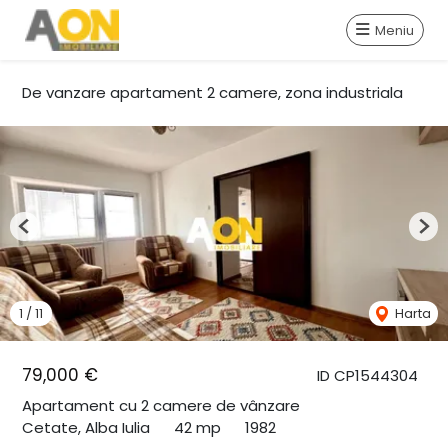
Meniu
De vanzare apartament 2 camere, zona industriala
Previous
Nex
1
/
11
Harta
79,000 €
ID CP1544304
Apartament cu 2 camere de vânzare
Cetate, Alba Iulia
42 mp
1982