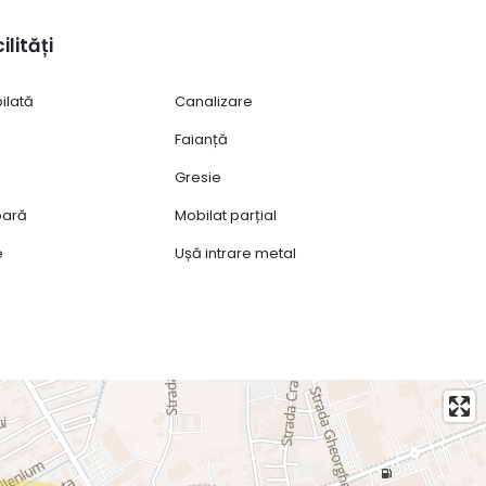
ilități
ilată
Canalizare
Faianță
Gresie
ioară
Mobilat parțial
e
Ușă intrare metal