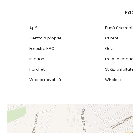
Fac
Apă
Bucătărie mob
Centrală proprie
Curent
Ferestre PVC
Gaz
Interfon
Izolație exter
Parchet
Străzi asfaltat
Vopsea lavabilă
Wireless