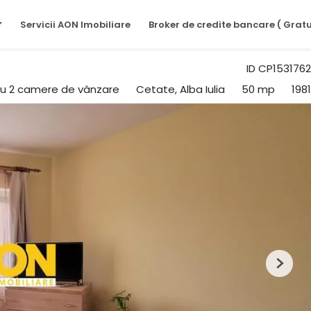
Servicii AON Imobiliare
Broker de credite bancare ( Gratu
ID CP1531762
u 2 camere de vânzare
Cetate, Alba Iulia
50 mp
1981
Next