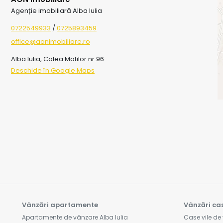
Agenție imobiliară Alba Iulia
0722549933
/
0725893459
office@aonimobiliare.ro
Alba Iulia, Calea Motilor nr.96
Deschide în Google Maps
Vânzări apartamente
Vânzări cas
Apartamente de vânzare Alba Iulia
Case vile de 