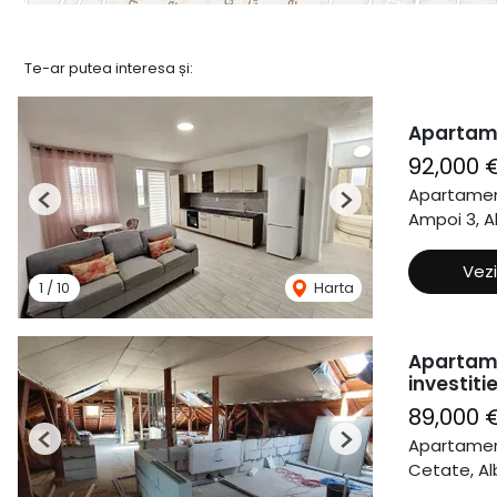
Te-ar putea interesa și:
Apartame
92,000 
Apartamen
Previous
Next
Ampoi 3, Al
Vezi
1
/
10
Harta
Apartame
investitie
89,000 
Apartamen
Previous
Next
Cetate, Alb