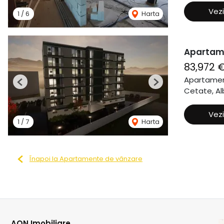
Vezi
1
/
6
Harta
Apartame
83,972 
Apartamen
Previous
Next
Cetate, Alb
Vezi
1
/
7
Harta
Înapoi la Apartamente de vânzare
AON Imobiliare