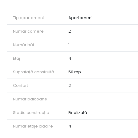
Tip apartament
Apartament
Număr camere
2
Număr băi
1
Etaj
4
Suprafață construită
50 mp
Confort
2
Număr balcoane
1
Stadiu construcție
Finalizată
Număr etaje clădire
4