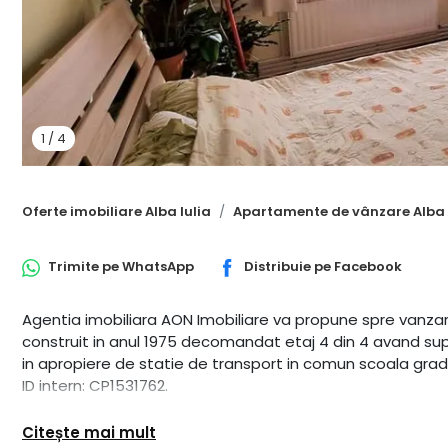
1
/
4
Oferte imobiliare Alba Iulia
Apartamente de vânzare Alba 
Trimite pe
WhatsApp
Distribuie pe
Facebook
Agentia imobiliara AON Imobiliare va propune spre vanzar
construit in anul 1975 decomandat etaj 4 din 4 avand supr
in apropiere de statie de transport in comun scoala gradin
ID intern: CP1531762.
Citește mai mult