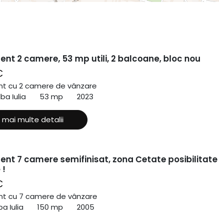
nt 2 camere, 53 mp utili, 2 balcoane, bloc nou
€
t cu 2 camere de vânzare
ba Iulia
53 mp
2023
 mai multe detalii
nt 7 camere semifinisat, zona Cetate posibilitate
 !
€
t cu 7 camere de vânzare
a Iulia
150 mp
2005