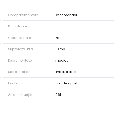
Compartimentare
Decomandat
Dormitoare
1
Geam la baie
Da
Suprafață utilă
50 mp
Disponibilitate
Imediat
Stare interior
Finisat clasic
Imobil
Bloc de apart.
An construcție
1981