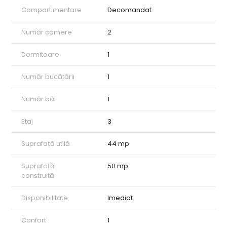
rugăm să ne contactați!
Compartimentare
Decomandat
ID: CP2695694
Număr camere
2
Dormitoare
1
Număr bucătării
1
Număr băi
1
Etaj
3
Suprafață utilă
44 mp
Suprafață
50 mp
construită
Disponibilitate
Imediat
Confort
1