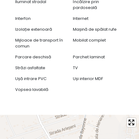
Iluminat stradal
Încălzire prin
pardoseală
Interfon
Internet
Izolație exterioară
Mașină de spălat rufe
Mijloace de transport în
Mobilat complet
comun
Parcare deschisă
Parchet laminat
Străzi asfaltate
TV
Ușă intrare PVC
Uși interior MDF
Vopsea lavabilă