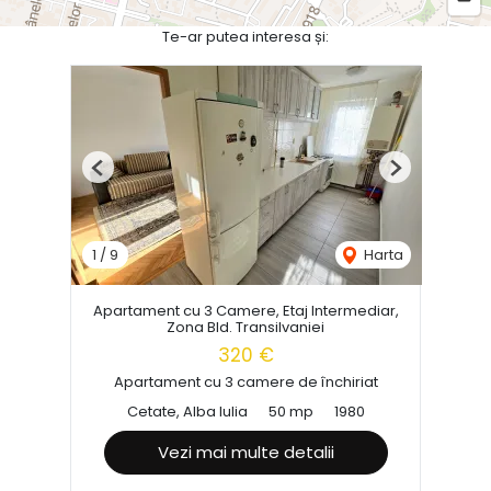
Te-ar putea interesa și:
Previous
Next
1
/
9
Harta
Apartament cu 3 Camere, Etaj Intermediar,
Zona Bld. Transilvaniei
320 €
Apartament cu 3 camere de închiriat
Cetate, Alba Iulia
50 mp
1980
Vezi mai multe detalii