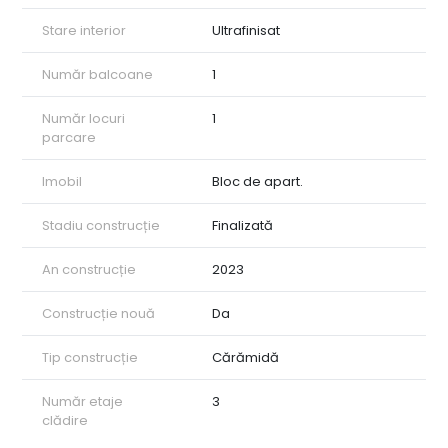
Stare interior
Ultrafinisat
Număr balcoane
1
Număr locuri
1
parcare
Imobil
Bloc de apart.
Stadiu construcție
Finalizată
An construcție
2023
Construcție nouă
Da
Tip construcție
Cărămidă
Număr etaje
3
clădire