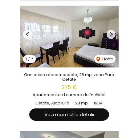
Previous
Next
1
/
7
Harta
Garsoniera decomandata, 28 mp, zona Parc
Cetate
275 €
Apartament cu 1 camere de închiriat
Cetate, Alba Iulia
28 mp
1984
Vezi mai multe detalii