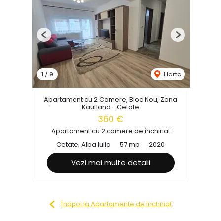
Previous
Next
1
/
9
Harta
Apartament cu 2 Camere, Bloc Nou, Zona
Kaufland - Cetate
360 €
Apartament cu 2 camere de închiriat
Cetate, Alba Iulia
57 mp
2020
Vezi mai multe detalii
Înapoi la Apartamente de închiriat