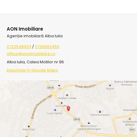
AON Imobiliare
Agenție imobiliară Alba Iulia
0722549933
/
0725893459
office@aonimobiliare.ro
Alba Iulia, Calea Motilor nr.96
Deschide în Google Maps