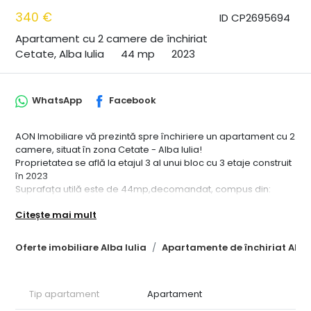
340 €
ID CP2695694
Apartament cu 2 camere de închiriat
Cetate, Alba Iulia
44 mp
2023
WhatsApp
Facebook
AON Imobiliare vă prezintă spre închiriere un apartament cu 2
camere, situat în zona Cetate - Alba Iulia!
Proprietatea se află la etajul 3 al unui bloc cu 3 etaje construit
în 2023
Suprafața utilă este de 44mp,decomandat, compus din:
- 1 dormitor cu ieșire la balcon
Citește mai mult
- Living cu bucătărie și acces la balcon
- 1 baie
- Hol
Oferte imobiliare Alba Iulia
Apartamente de închiriat Alba 
-Loc de parcare
Se închiriază complet mobilat și utilat, pe perioadă de minim
12 luni!
Tip apartament
Apartament
Disponibil imediat!
Pentru mai multe detalii sau programarea unei vizionări, vă