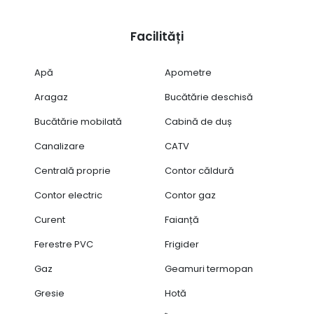
Facilități
Apă
Apometre
Aragaz
Bucătărie deschisă
Bucătărie mobilată
Cabină de duș
Canalizare
CATV
Centrală proprie
Contor căldură
Contor electric
Contor gaz
Curent
Faianță
Ferestre PVC
Frigider
Gaz
Geamuri termopan
Gresie
Hotă