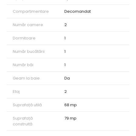
12 luni!
Pentru mai multe detalii sau programarea unei vizionări, vă
Compartimentare
Decomandat
rugăm să ne contactați!
ID: CP2592793
Număr camere
2
Dormitoare
1
Număr bucătării
1
Număr băi
1
Geam la baie
Da
Etaj
2
Suprafață utilă
68 mp
Suprafață
79 mp
construită