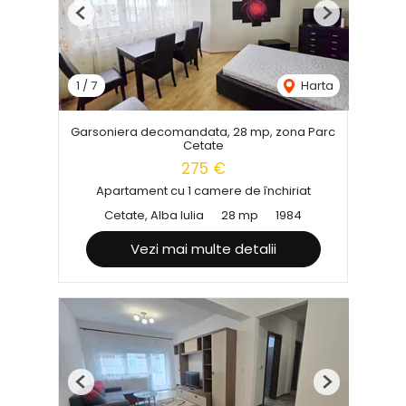
Previous
Next
1
/
7
Harta
Garsoniera decomandata, 28 mp, zona Parc
Cetate
275 €
Apartament cu 1 camere de închiriat
Cetate, Alba Iulia
28 mp
1984
Vezi mai multe detalii
Previous
Next