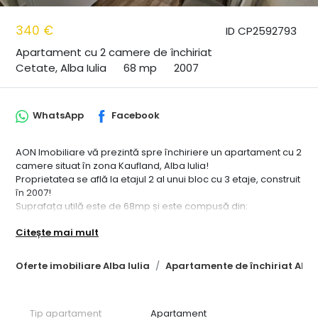
340 €
ID CP2592793
Apartament cu 2 camere de închiriat
Cetate, Alba Iulia
68 mp
2007
WhatsApp
Facebook
AON Imobiliare vă prezintă spre închiriere un apartament cu 2
camere situat în zona Kaufland, Alba Iulia!
Proprietatea se află la etajul 2 al unui bloc cu 3 etaje, construit
în 2007!
Suprafața utilă este de 68mp și este compusă din:
- Dormitor
Citește mai mult
- Living
- Bucătărie ( cu acces la balcon închis)
- Baie
Oferte imobiliare Alba Iulia
Apartamente de închiriat Alba 
- Hol
Apartamentul dispune de loc de parcare propriu, în curte
privată!
Tip apartament
Apartament
Se închiriază complet mobilat și dotat, pe perioadă de minim