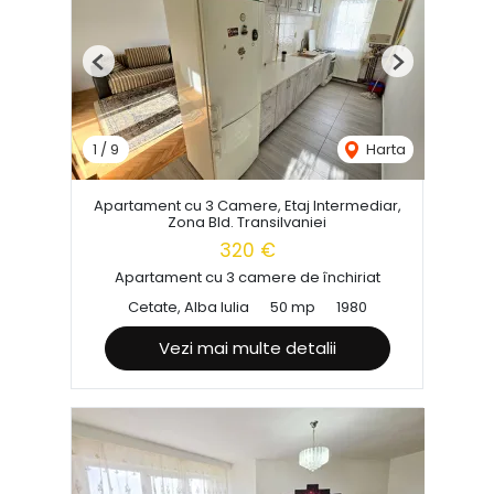
Previous
Next
1
/
9
Harta
Apartament cu 3 Camere, Etaj Intermediar,
Zona Bld. Transilvaniei
320 €
Apartament cu 3 camere de închiriat
Cetate, Alba Iulia
50 mp
1980
Vezi mai multe detalii