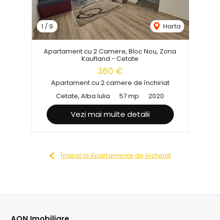
1
/
9
Harta
Apartament cu 2 Camere, Bloc Nou, Zona
Kaufland - Cetate
360 €
Apartament cu 2 camere de închiriat
Cetate, Alba Iulia
57 mp
2020
Vezi mai multe detalii
Înapoi la Apartamente de închiriat
AON Imobiliare