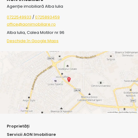
Agenție imobiliară Alba Iulia
0722549933
/
0725893459
office@aonimobiliare.ro
Alba Iulia, Calea Motilor nr.96
Deschide în Google Maps
Proprietăți
Servicii AON Imobiliare