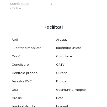
Număr etaje
3
clădire
Facilități
Apă
Aragaz
Bucătărie mobilată
Bucătărie utilată
Cadă
Calorifere
Canalizare
CATV
Centrală proprie
Curent
Ferestre PVC
Frigider
Gaz
Geamuri termopan
Gresie
Hotă
Iluminat stradal
Internet