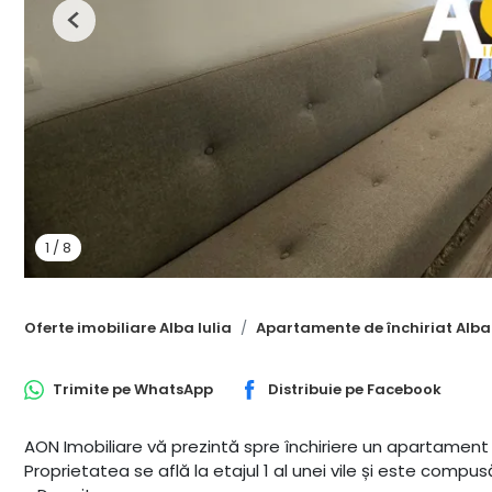
Previous
1
/
8
Oferte imobiliare Alba Iulia
Apartamente de închiriat Alba 
Trimite pe
WhatsApp
Distribuie pe
Facebook
AON Imobiliare vă prezintă spre închiriere un apartament 
Proprietatea se află la etajul 1 al unei vile și este compus