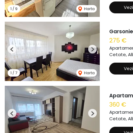
Vezi
1
/
9
Harta
Garsonie
275 €
Apartament
Previous
Next
Cetate, Alb
Vezi
1
/
7
Harta
Apartame
360 €
Apartament
Previous
Next
Cetate, Alb
Vezi