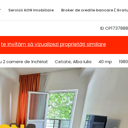
Servicii AON Imobiliare
Broker de credite bancare ( Gratu
ID CP1737888
,
te invităm să vizualizezi proprietăți similare
 2 camere de închiriat
Cetate, Alba Iulia
40 mp
1980