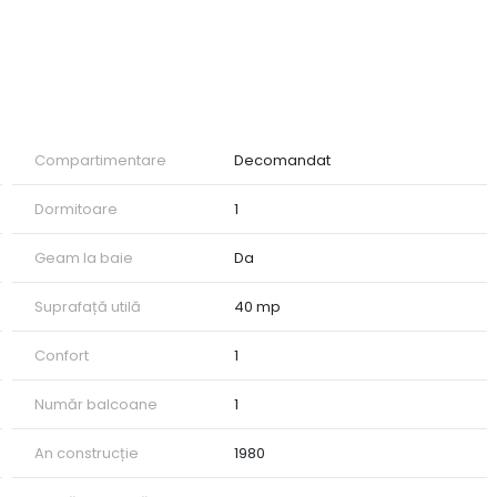
mobilat, pe perioadă de minim 12 luni!
 vă rugăm să ne contactați!
Compartimentare
Decomandat
Dormitoare
1
Geam la baie
Da
Suprafață utilă
40 mp
Confort
1
Număr balcoane
1
An construcție
1980