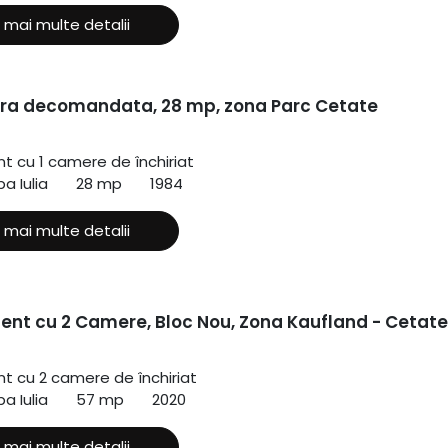
 mai multe detalii
ra decomandata, 28 mp, zona Parc Cetate
 cu 1 camere de închiriat
a Iulia
28 mp
1984
 mai multe detalii
nt cu 2 Camere, Bloc Nou, Zona Kaufland - Cetate
 cu 2 camere de închiriat
a Iulia
57 mp
2020
 mai multe detalii