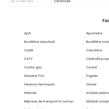
Tip construcție
Cărămidă
Fac
Apă
Apometre
Bucătărie deschisă
Bucătărie mob
Cadă
Calorifere
CATV
Centrală prop
Contor gaz
Curent
Ferestre PVC
Frigider
Geamuri termopan
Gresie
Internet
Izolație exter
Mijloace de transport în comun
Mobilat compl