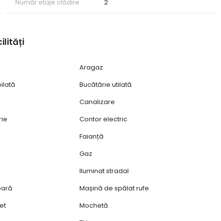
Număr etaje clădire
2
ilități
Aragaz
ilată
Bucătărie utilată
Canalizare
rie
Contor electric
Faianță
Gaz
Iluminat stradal
ioară
Mașină de spălat rufe
et
Mochetă