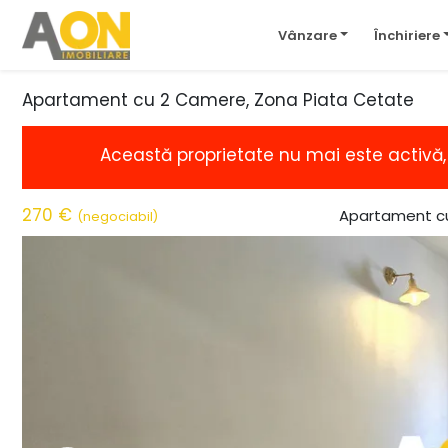
Vânzare
Închiriere
Apartament cu 2 Camere, Zona Piata Cetate
Această proprietate nu mai este activă
270 €
Apartament cu
(negociabil)