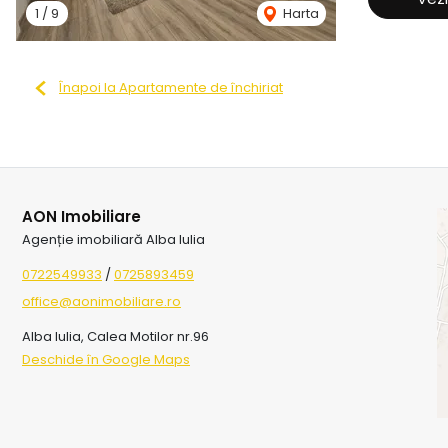
1
/
9
Harta
Înapoi la Apartamente de închiriat
AON Imobiliare
Agenție imobiliară Alba Iulia
0722549933
/
0725893459
office@aonimobiliare.ro
Alba Iulia, Calea Motilor nr.96
Deschide în Google Maps