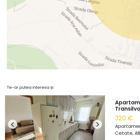
Te-ar putea interesa și:
Apartame
Transilva
320 €
Apartament
Previous
Next
Cetate, Alb