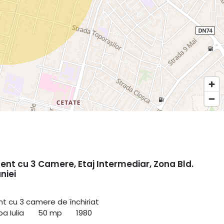
nt cu 3 Camere, Etaj Intermediar, Zona Bld.
niei
 cu 3 camere de închiriat
a Iulia
50 mp
1980