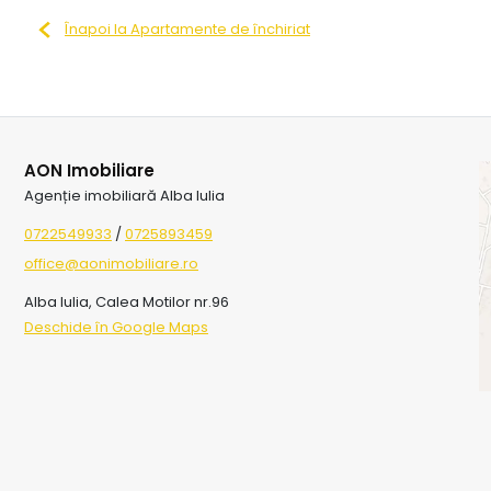
Înapoi la Apartamente de închiriat
AON Imobiliare
Agenție imobiliară Alba Iulia
0722549933
/
0725893459
office@aonimobiliare.ro
Alba Iulia, Calea Motilor nr.96
Deschide în Google Maps