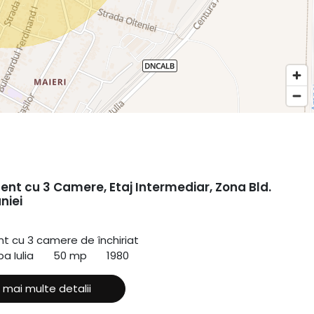
nt cu 3 Camere, Etaj Intermediar, Zona Bld.
niei
 cu 3 camere de închiriat
a Iulia
50 mp
1980
 mai multe detalii