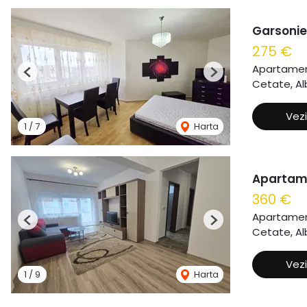
Garsonie
275 €
Apartament
Previous
Next
Cetate, Alb
Vezi
1
/
7
Harta
Apartame
360 €
Apartament
Previous
Next
Cetate, Alb
Vezi
1
/
9
Harta