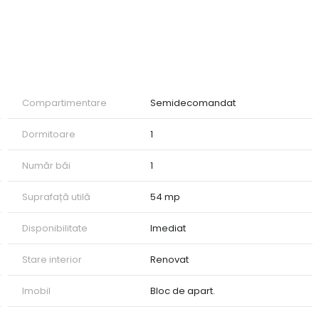
im 12 luni!
Compartimentare
Semidecomandat
 care vrea să închirieze o locuință modernă și confortabilă,
Dormitoare
1
Număr băi
1
 vă rugăm să ne contactați!
Suprafață utilă
54 mp
Disponibilitate
Imediat
Stare interior
Renovat
Imobil
Bloc de apart.