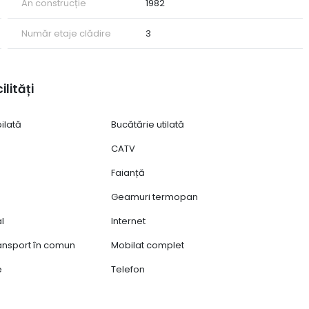
An construcție
1982
Număr etaje clădire
3
ilități
ilată
Bucătărie utilată
CATV
Faianță
Geamuri termopan
al
Internet
ransport în comun
Mobilat complet
e
Telefon