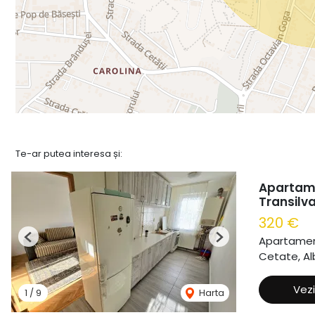
Te-ar putea interesa și:
Apartame
Transilva
320 €
Apartament
Previous
Next
Cetate, Alb
Vezi
1
/
9
Harta