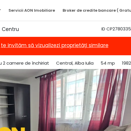
Servicii AON Imobiliare
Broker de credite bancare ( Gratu
 Centru
ID CP2780335
,
te invităm să vizualizezi proprietăți similare
 2 camere de închiriat
Central, Alba Iulia
54 mp
1982