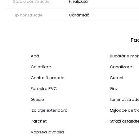
Stadiu construcție
Finalizată
Tip construcție
Cărămidă
Fac
Apă
Bucătărie mob
Calorifere
Canalizare
Centrală proprie
Curent
Ferestre PVC
Gaz
Gresie
Iluminat strad
Izolație exterioară
Mijloace de t
Parchet
Străzi asfaltat
Vopsea lavabilă