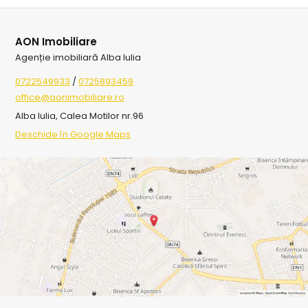
AON Imobiliare
Agenție imobiliară Alba Iulia
0722549933
/
0725893459
office@aonimobiliare.ro
Alba Iulia, Calea Motilor nr.96
Deschide în Google Maps