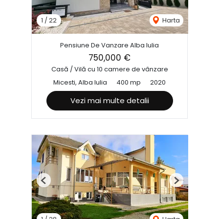
1
/
22
Harta
Pensiune De Vanzare Alba Iulia
750,000 €
Casă / Vilă cu 10 camere de vânzare
Micesti, Alba Iulia
400 mp
2020
Vezi mai multe detalii
Previous
Next