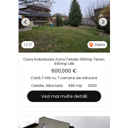
Previous
Next
1
/
17
Harta
Casa Individuala Zona Cetate 1100mp Teren,
490mp Utili
600,000 €
Casă / Vilă cu 7 camere de vânzare
Cetate, Alba Iulia
490 mp
2000
Vezi mai multe detalii