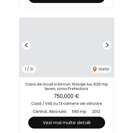
Previous
Next
1
/
31
Harta
Casa de locuit si birouri, finisaje lux, 629 mp
teren, zona Prefectura
750,000 €
Casă / Vilă cu 13 camere de vânzare
Central, Alba Iulia
590 mp
2012
Vezi mai multe detalii