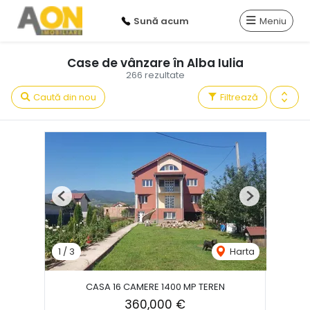
Sună acum
Meniu
Case de vânzare în Alba Iulia
266 rezultate
Caută din nou
Filtrează
Previous
Next
1
/
3
Harta
CASA 16 CAMERE 1400 MP TEREN
360,000 €