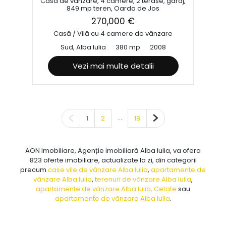
Casa de vanzare, 4 camere, 2 terase, garaj,
849 mp teren, Oarda de Jos
270,000 €
Casă / Vilă cu 4 camere de vânzare
Sud, Alba Iulia
380 mp
2008
Vezi mai multe detalii
Pagina anterioară
...
Pagina următoare
1
2
18
AON Imobiliare, Agenție imobiliară Alba Iulia, va ofera
823 oferte imobiliare, actualizate la zi, din categorii
precum
case vile de vânzare Alba Iulia
,
apartamente de
vânzare Alba Iulia
,
terenuri de vânzare Alba Iulia
,
apartamente de vânzare Alba Iulia, Cetate
sau
apartamente de vânzare Alba Iulia
.