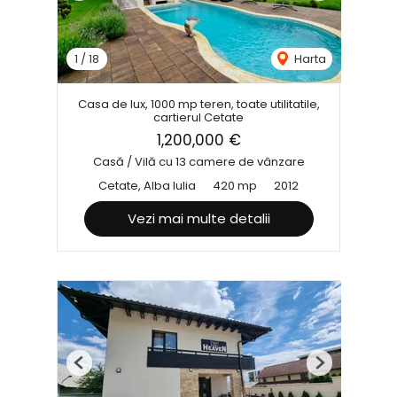
1
/
18
Harta
Casa de lux, 1000 mp teren, toate utilitatile,
cartierul Cetate
1,200,000 €
Casă / Vilă cu 13 camere de vânzare
Cetate, Alba Iulia
420 mp
2012
Vezi mai multe detalii
Previous
Next