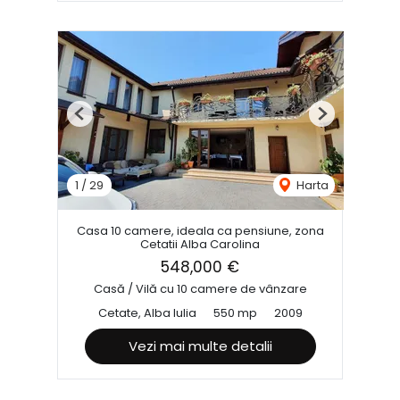
Previous
Next
1
/
29
Harta
Casa 10 camere, ideala ca pensiune, zona
Cetatii Alba Carolina
548,000 €
Casă / Vilă cu 10 camere de vânzare
Cetate, Alba Iulia
550 mp
2009
Vezi mai multe detalii