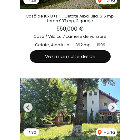
1
/
28
Harta
Casă de lux D+P+1, Cetate Alba Iulia, 616 mp,
teren 937 mp, 2 garaje
550,000 €
Casă / Vilă cu 7 camere de vânzare
Cetate, Alba Iulia
392 mp
1999
Vezi mai multe detalii
Previous
Next
1
/
30
Harta