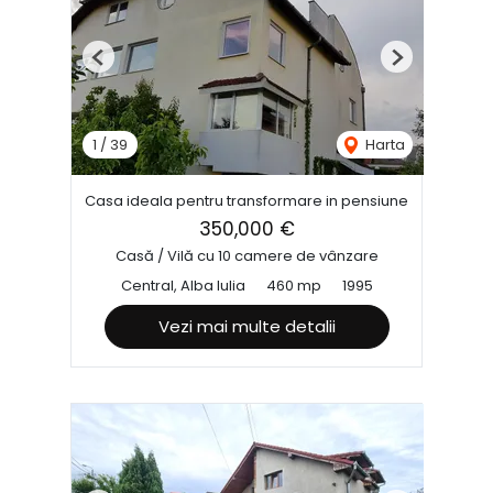
Previous
Next
1
/
39
Harta
Casa ideala pentru transformare in pensiune
350,000 €
Casă / Vilă cu 10 camere de vânzare
Central, Alba Iulia
460 mp
1995
Vezi mai multe detalii