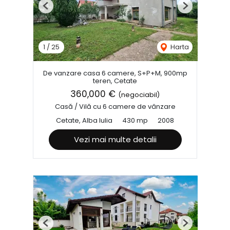
Previous
Next
1
/
25
Harta
De vanzare casa 6 camere, S+P+M, 900mp
teren, Cetate
360,000 €
(negociabil)
Casă / Vilă cu 6 camere de vânzare
Cetate, Alba Iulia
430 mp
2008
Vezi mai multe detalii
Previous
Next