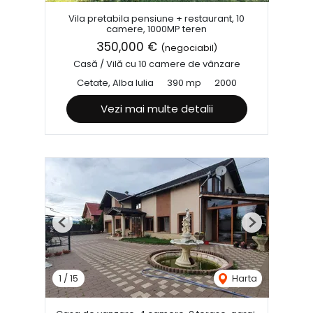
Vila pretabila pensiune + restaurant, 10
camere, 1000MP teren
350,000 €
(negociabil)
Casă / Vilă cu 10 camere de vânzare
Cetate, Alba Iulia
390 mp
2000
Vezi mai multe detalii
Previous
Next
1
/
15
Harta