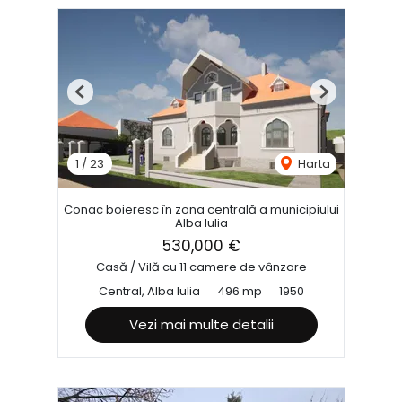
Previous
Next
1
/
23
Harta
Conac boieresc în zona centrală a municipiului
Alba Iulia
530,000 €
Casă / Vilă cu 11 camere de vânzare
Central, Alba Iulia
496 mp
1950
Vezi mai multe detalii