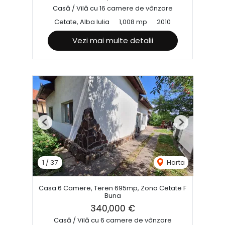
Casă / Vilă cu 16 camere de vânzare
Cetate, Alba Iulia
1,008 mp
2010
Vezi mai multe detalii
Previous
Next
1
/
37
Harta
Casa 6 Camere, Teren 695mp, Zona Cetate F
Buna
340,000 €
Casă / Vilă cu 6 camere de vânzare