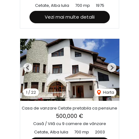
Cetate, Alba Iulia
700 mp
1975
Vezi mai multe detalii
Previous
Next
1
/
22
Harta
Casa de vanzare Cetate pretabila ca pensiune
500,000 €
Casă / Vilă cu 9 camere de vânzare
Cetate, Alba Iulia
700 mp
2003