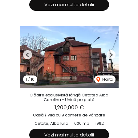
Vezi mai multe detalii
Previous
Next
1
/
10
Harta
Clădire exclusivistă lângă Cetatea Alba
Carolina - Unică pe piață
1,200,000 €
Casă / Vilă cu 9 camere de vânzare
Cetate, Alba Iulia
600 mp
1992
Vezi mai multe detalii