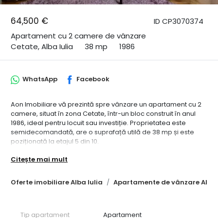
64,500 €
ID CP3070374
Apartament cu 2 camere de vânzare
Cetate, Alba Iulia
38 mp
1986
WhatsApp
Facebook
Aon Imobiliare vă prezintă spre vânzare un apartament cu 2
camere, situat în zona Cetate, într-un bloc construit în anul
1986, ideal pentru locuit sau investiție. Proprietatea este
semidecomandată, are o suprafață utilă de 38 mp și este
poziționată la etajul 5 din 10.
Apartamentul este disponibil imediat și dispune de aer
Citește mai mult
condiționat, oferind un confort sporit pe tot parcursul anului.
Compartimentare:
• living
Oferte imobiliare Alba Iulia
Apartamente de vânzare Alba 
• dormitor
• bucătărie
• baie
Tip apartament
Apartament
• hol