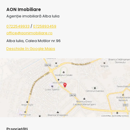
AON Imobiliare
Agenție imobiliară Alba Iulia
0722549933
/
0725893459
office@aonimobiliare.ro
Alba Iulia, Calea Motilor nr.96
Deschide în Google Maps
Proprietăți