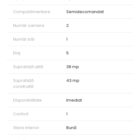
• balcon
Compartimentare
Semidecomandat
Alte avantaje:
• loc de parcare rezervat
Număr camere
2
• disponibil imediat
• potrivit pentru locuit sau investiție
• se acceptă credit
Număr băi
1
Imobilul este amplasat într-o zonă cu acces facil către
Etaj
5
supermarketuri, stații de transport în comun, școli și grădinițe,
oferind toate facilitățile necesare unui stil de viață confortabil.
Suprafață utilă
38 mp
Prețul este ușor negociabil.
Suprafață
43 mp
Pentru mai multe detalii sau programarea unei vizionări, vă
construită
stăm la dispoziție. CP3070374
Disponibilitate
Imediat
Confort
1
Stare interior
Bună