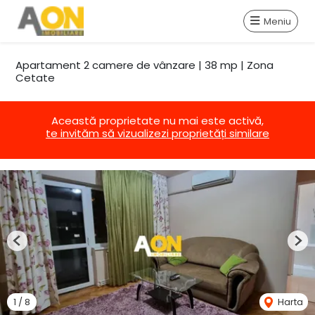
Meniu
Apartament 2 camere de vânzare | 38 mp | Zona
Cetate
Această proprietate nu mai este activă,
te invităm să vizualizezi proprietăți similare
Previous
Nex
1
/
8
Harta