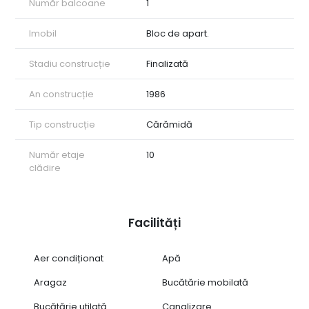
Număr balcoane
1
Imobil
Bloc de apart.
Stadiu construcție
Finalizată
An construcție
1986
Tip construcție
Cărămidă
Număr etaje
10
clădire
Facilități
Aer condiționat
Apă
Aragaz
Bucătărie mobilată
Bucătărie utilată
Canalizare