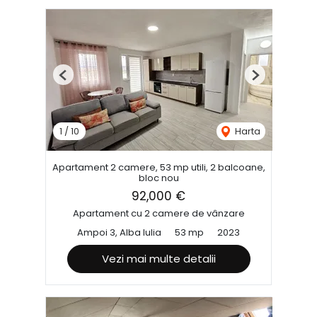
Previous
Next
1
/
10
Harta
Apartament 2 camere, 53 mp utili, 2 balcoane,
bloc nou
92,000 €
Apartament cu 2 camere de vânzare
Ampoi 3, Alba Iulia
53 mp
2023
Vezi mai multe detalii