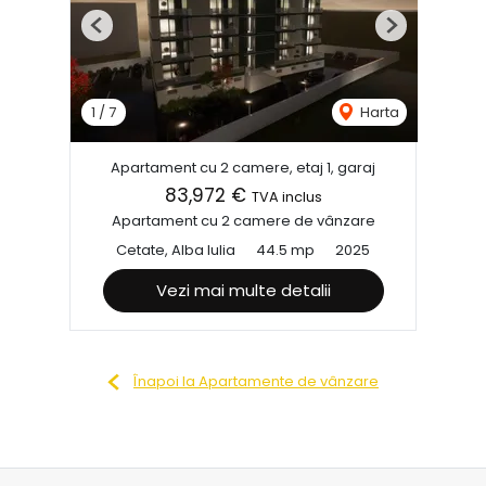
Previous
Next
1
/
7
Harta
Apartament cu 2 camere, etaj 1, garaj
83,972 €
TVA inclus
Apartament cu 2 camere de vânzare
Cetate, Alba Iulia
44.5 mp
2025
Vezi mai multe detalii
Înapoi la Apartamente de vânzare