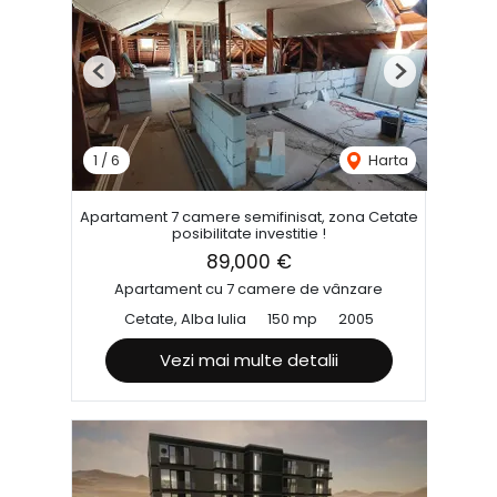
Previous
Next
1
/
6
Harta
Apartament 7 camere semifinisat, zona Cetate
posibilitate investitie !
89,000 €
Apartament cu 7 camere de vânzare
Cetate, Alba Iulia
150 mp
2005
Vezi mai multe detalii