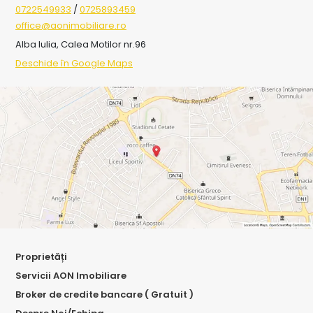
0722549933
/
0725893459
office@aonimobiliare.ro
Alba Iulia, Calea Motilor nr.96
Deschide în Google Maps
Proprietăți
Servicii AON Imobiliare
Broker de credite bancare ( Gratuit )