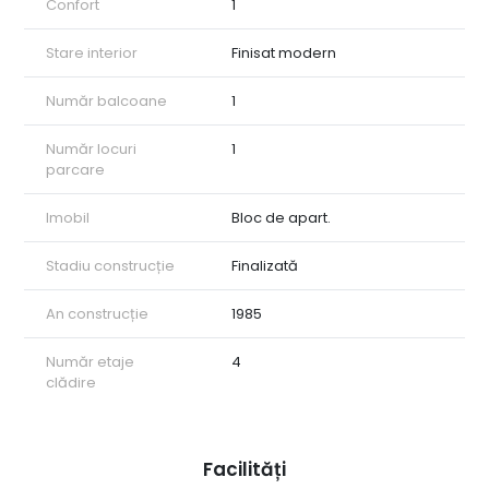
Confort
1
Stare interior
Finisat modern
Număr balcoane
1
Număr locuri
1
parcare
Imobil
Bloc de apart.
Stadiu construcție
Finalizată
An construcție
1985
Număr etaje
4
clădire
Facilități