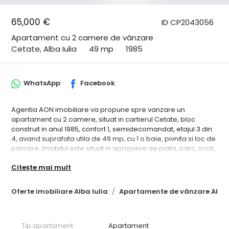
65,000 €
ID CP2043056
Apartament cu 2 camere de vânzare
Cetate, Alba Iulia
49 mp
1985
WhatsApp
Facebook
Agentia AON imobiliare va propune spre vanzare un
apartament cu 2 camere, situat in cartierul Cetate, bloc
construit in anul 1985, confort 1, semidecomandat, etajul 3 din
4, avand suprafata utila de 49 mp, cu 1 o baie, pivnita si loc de
parcare. Imobilul este situat in apropiere de piata, parc, scoli,
gradinita, etc. Proprietarul accepta credit. ID intern:
Citește mai mult
CP2043056.
Oferte imobiliare Alba Iulia
Apartamente de vânzare Alba 
Tip apartament
Apartament