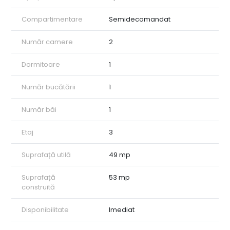
Compartimentare
Semidecomandat
Număr camere
2
Dormitoare
1
Număr bucătării
1
Număr băi
1
Etaj
3
Suprafață utilă
49 mp
Suprafață
53 mp
construită
Disponibilitate
Imediat