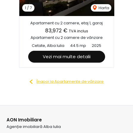
1
/
7
Harta
Apartament cu 2 camere, etaj 1, garaj
83,972 €
TVA inclus
Apartament cu 2 camere de vânzare
Cetate, Alba Iulia
44.5 mp
2025
Vezi mai multe detalii
Înapoi la Apartamente de vânzare
AON Imobiliare
Agenție imobiliară Alba Iulia