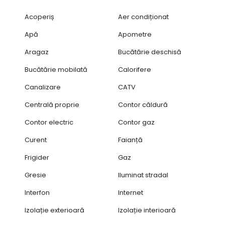
Acoperiș
Aer condiționat
Apă
Apometre
Aragaz
Bucătărie deschisă
Bucătărie mobilată
Calorifere
Canalizare
CATV
Centrală proprie
Contor căldură
Contor electric
Contor gaz
Curent
Faianță
Frigider
Gaz
Gresie
Iluminat stradal
Interfon
Internet
Izolație exterioară
Izolație interioară