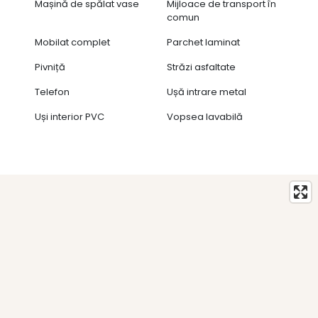
Mașină de spălat vase
Mijloace de transport în
comun
Mobilat complet
Parchet laminat
Pivniță
Străzi asfaltate
Telefon
Ușă intrare metal
Uși interior PVC
Vopsea lavabilă