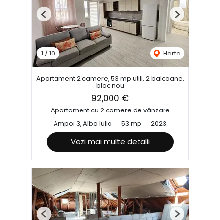
Previous
Next
1
/
10
Harta
Apartament 2 camere, 53 mp utili, 2 balcoane,
bloc nou
92,000 €
Apartament cu 2 camere de vânzare
Ampoi 3, Alba Iulia
53 mp
2023
Vezi mai multe detalii
Previous
Next