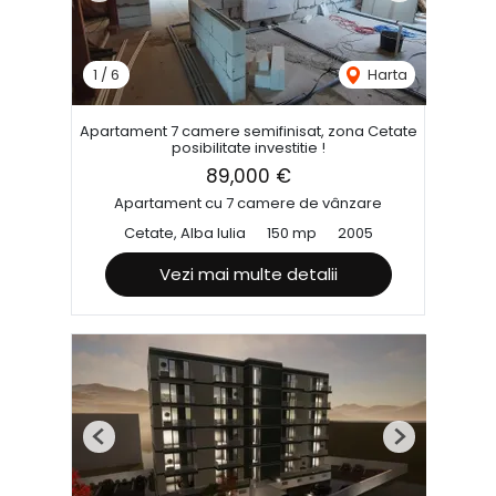
1
/
6
Harta
Apartament 7 camere semifinisat, zona Cetate
posibilitate investitie !
89,000 €
Apartament cu 7 camere de vânzare
Cetate, Alba Iulia
150 mp
2005
Vezi mai multe detalii
Previous
Next