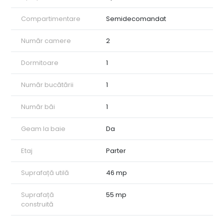
Compartimentare
Semidecomandat
Număr camere
2
Dormitoare
1
Număr bucătării
1
Număr băi
1
Geam la baie
Da
Etaj
Parter
Suprafață utilă
46 mp
Suprafață
55 mp
construită