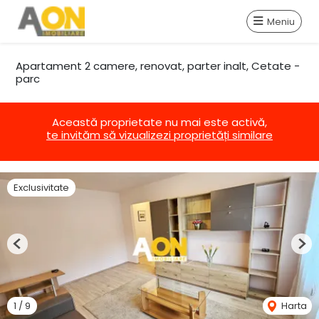
Meniu
Apartament 2 camere, renovat, parter inalt, Cetate -
parc
Această proprietate nu mai este activă,
te invităm să vizualizezi proprietăți similare
Exclusivitate
Previous
Nex
1
/
9
Harta