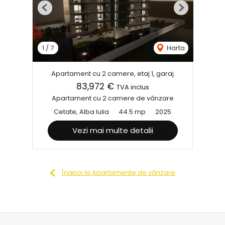
Previous
Next
1
/
7
Harta
Apartament cu 2 camere, etaj 1, garaj
83,972 €
TVA inclus
Apartament cu 2 camere de vânzare
Cetate, Alba Iulia
44.5 mp
2025
Vezi mai multe detalii
Înapoi la Apartamente de vânzare