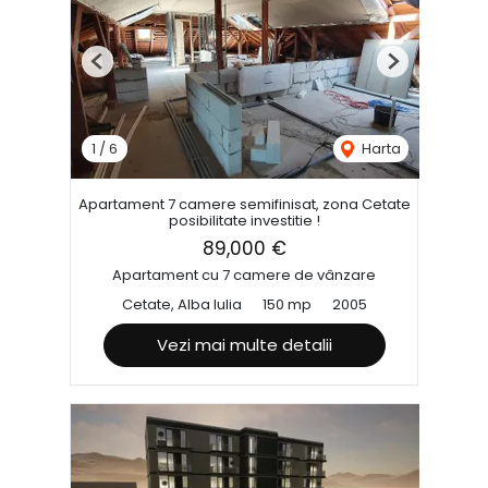
Previous
Next
1
/
6
Harta
Apartament 7 camere semifinisat, zona Cetate
posibilitate investitie !
89,000 €
Apartament cu 7 camere de vânzare
Cetate, Alba Iulia
150 mp
2005
Vezi mai multe detalii