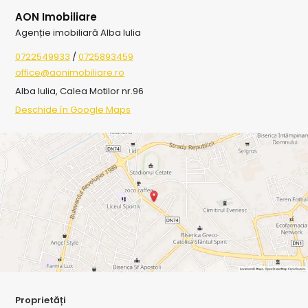
AON Imobiliare
Agenție imobiliară Alba Iulia
0722549933
/
0725893459
office@aonimobiliare.ro
Alba Iulia, Calea Motilor nr.96
Deschide în Google Maps
Proprietăți