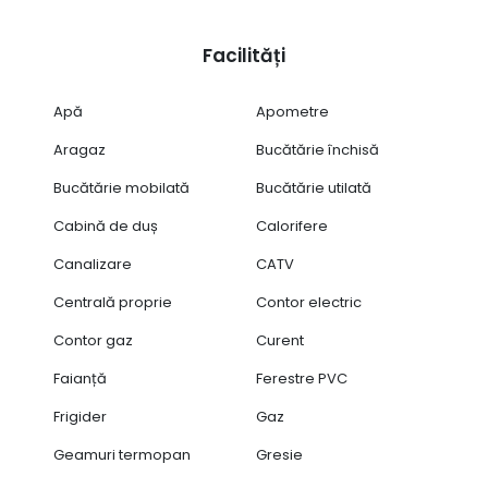
Facilități
Apă
Apometre
Aragaz
Bucătărie închisă
Bucătărie mobilată
Bucătărie utilată
Cabină de duș
Calorifere
Canalizare
CATV
Centrală proprie
Contor electric
Contor gaz
Curent
Faianță
Ferestre PVC
Frigider
Gaz
Geamuri termopan
Gresie