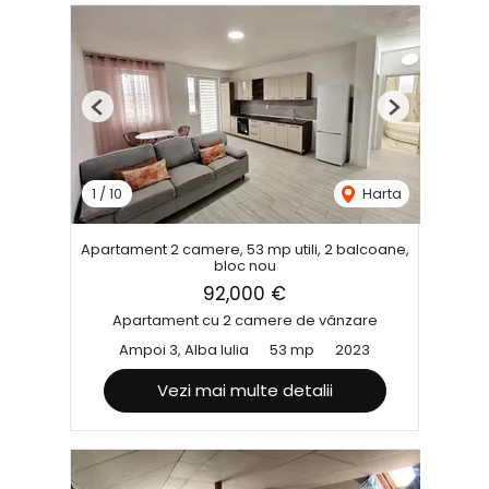
Previous
Next
1
/
10
Harta
Apartament 2 camere, 53 mp utili, 2 balcoane,
bloc nou
92,000 €
Apartament cu 2 camere de vânzare
Ampoi 3, Alba Iulia
53 mp
2023
Vezi mai multe detalii