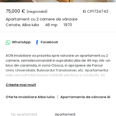
75,000 €
ID CP1724743
(negociabil)
Apartament cu 2 camere de vânzare
Cetate, Alba Iulia
46 mp
1970
WhatsApp
Facebook
AON Imobiliare va prezinta spre vanzare un apartament cu 2
camere, semidecomandat in suprafata utila de 46 mp, intr-un
bloc din caramida, in zona Closca, in apropiere de Parcul
Unirii, Universitate, Bulevardul Transilvaniei, etc. Apartamentul
este renovat total inclusiv instalatii electrice si conducte. Se
vinde mobilat si utilat. Proprietarul accepta credit ipotecar. ID
Citește mai mult
CP1724743
Oferte imobiliare Alba Iulia
Apartamente de vânzare Alba 
Tip apartament
Apartament