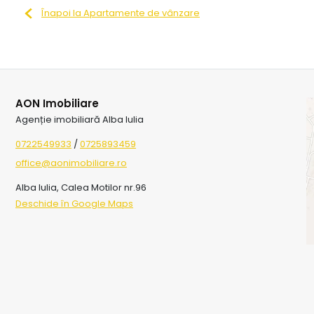
Înapoi la Apartamente de vânzare
AON Imobiliare
Agenție imobiliară Alba Iulia
0722549933
/
0725893459
office@aonimobiliare.ro
Alba Iulia, Calea Motilor nr.96
Deschide în Google Maps