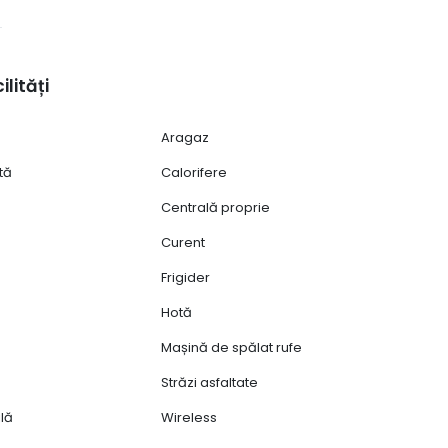
ilități
Aragaz
tă
Calorifere
Centrală proprie
Curent
Frigider
Hotă
Mașină de spălat rufe
Străzi asfaltate
lă
Wireless