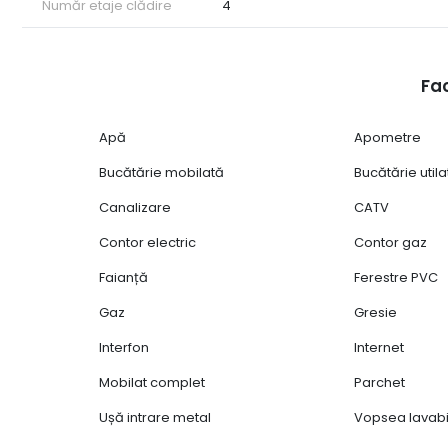
Număr etaje clădire
4
Fac
Apă
Apometre
Bucătărie mobilată
Bucătărie utila
Canalizare
CATV
Contor electric
Contor gaz
Faianță
Ferestre PVC
Gaz
Gresie
Interfon
Internet
Mobilat complet
Parchet
Ușă intrare metal
Vopsea lavabi