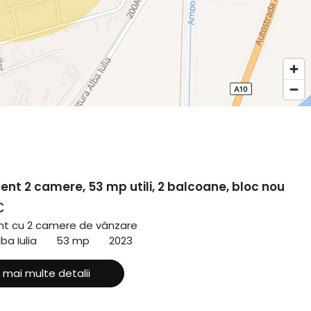
nt 2 camere, 53 mp utili, 2 balcoane, bloc nou
€
t cu 2 camere de vânzare
ba Iulia
53 mp
2023
 mai multe detalii