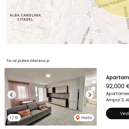
Te-ar putea interesa și:
Apartame
92,000 
Apartamen
Previous
Next
Ampoi 3, Al
Vezi
1
/
10
Harta