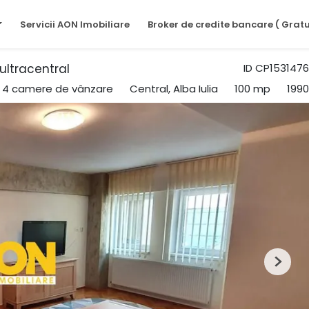
Servicii AON Imobiliare
Broker de credite bancare ( Gratu
ultracentral
ID CP1531476
 4 camere de vânzare
Central, Alba Iulia
100 mp
1990
Next