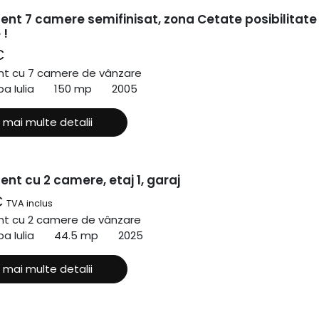
nt 7 camere semifinisat, zona Cetate posibilitate
 !
€
t cu 7 camere de vânzare
a Iulia
150 mp
2005
 mai multe detalii
nt cu 2 camere, etaj 1, garaj
€
TVA inclus
t cu 2 camere de vânzare
a Iulia
44.5 mp
2025
 mai multe detalii