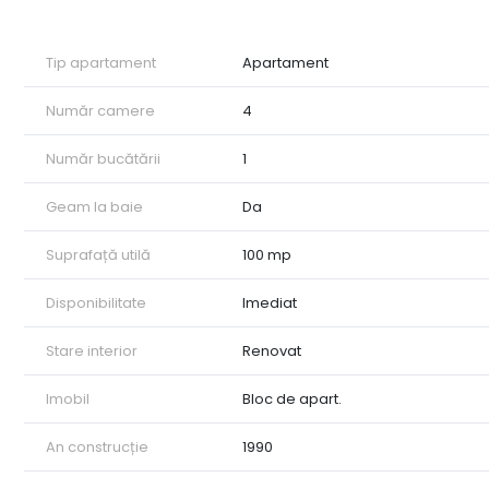
Tip apartament
Apartament
Număr camere
4
Număr bucătării
1
Geam la baie
Da
Suprafață utilă
100 mp
Disponibilitate
Imediat
Stare interior
Renovat
Imobil
Bloc de apart.
An construcție
1990