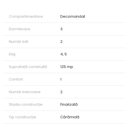
Compartimentare
Decomandat
Dormitoare
3
Număr băi
2
Etaj
4, 5
Suprafață construită
125 mp
Confort
1
Număr balcoane
2
Stadiu construcție
Finalizată
Tip construcție
Cărămidă