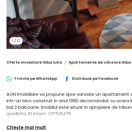
1
/
17
Oferte imobiliare Alba Iulia
Apartamente de vânzare Alba 
Trimite pe
WhatsApp
Distribuie pe
Facebook
AON Imobiliare va propune spre vanzare un apartament cu
intr-un bloc construit in anul 1990 decomandat cu scara i
bai 2 balcoane. Imobilul este situat in apropiere de trib
gradinita. ID intern: CP1531476
Citește mai mult