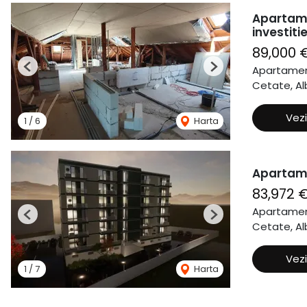
Apartame
investitie
89,000 
Apartamen
Previous
Next
Cetate, Alb
Vezi
1
/
6
Harta
Apartame
83,972 
Apartamen
Previous
Next
Cetate, Alb
Vezi
1
/
7
Harta