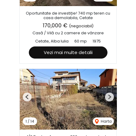
Oportunitate de investiție! 740 mp teren cu
casa demolabila, Cetate
170,000 €
(negociabil)
Casă / Vilă cu 2 camere de vânzare
Cetate, Alba Iulia
60 mp
1975
Vezi mai multe detalii
Previous
Next
1
/
14
Harta