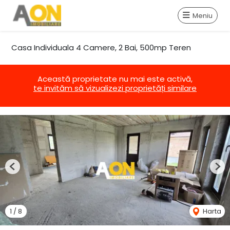
Meniu
Casa Individuala 4 Camere, 2 Bai, 500mp Teren
Această proprietate nu mai este activă,
te invităm să vizualizezi proprietăți similare
Previous
Nex
1
/
8
Harta