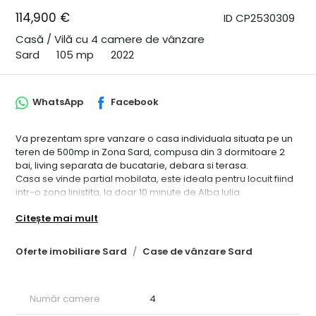
114,900 €
ID CP2530309
Casă / Vilă cu 4 camere de vânzare
Sard
105 mp
2022
WhatsApp
Facebook
Va prezentam spre vanzare o casa individuala situata pe un
teren de 500mp in Zona Sard, compusa din 3 dormitoare 2
bai, living separata de bucatarie, debara si terasa.
Casa se vinde partial mobilata, este ideala pentru locuit fiind
intr-o zona linistita, la doar 10 minute de Alba Iulia.
Merita vazuta! CP2522774
Citește mai mult
Oferte imobiliare Sard
Case de vânzare Sard
Număr camere
4