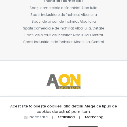
Închirieri comercial
Spații comerciale de închiriat Alba Iulia
Spații industriale de închiriat Alba Iulia
Spații de birouri de închiriat Alba Iulia
Spații comerciale de închiriat Alba Iulia, Cetate
Spații de birouri de închiriat Alba Iulia, Central
Spații industriale de închiriat Alba Iulia, Central
©
2026
Aon Project S.R.L.
Acest site folosește cookies,
află detalii
.
Alege ce tipuri de
cookies dorești să permitem:
Site creat în
Necesare
Statistică
Marketing