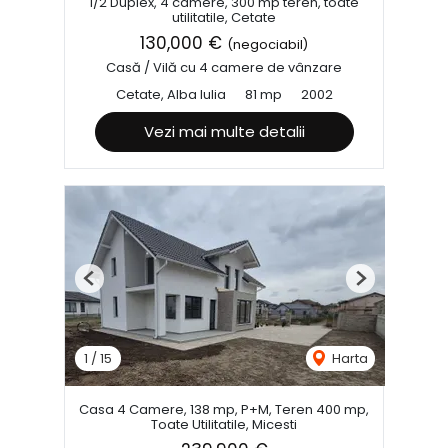
1/2 Duplex, 4 camere, 300 mp teren, toate
utilitatile, Cetate
130,000 €
(negociabil)
Casă / Vilă cu 4 camere de vânzare
Cetate, Alba Iulia
81 mp
2002
Vezi mai multe detalii
Previous
Next
1
/
15
Harta
Casa 4 Camere, 138 mp, P+M, Teren 400 mp,
Toate Utilitatile, Micesti