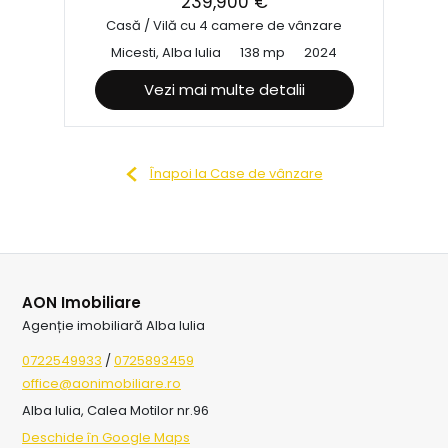
239,900 €
Casă / Vilă cu 4 camere de vânzare
Micesti, Alba Iulia
138 mp
2024
Vezi mai multe detalii
Înapoi la Case de vânzare
AON Imobiliare
Agenție imobiliară Alba Iulia
0722549933
/
0725893459
office@aonimobiliare.ro
Alba Iulia, Calea Motilor nr.96
Deschide în Google Maps