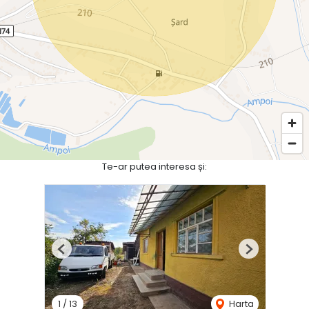
Te-ar putea interesa și:
Previous
Next
1
/
13
Harta