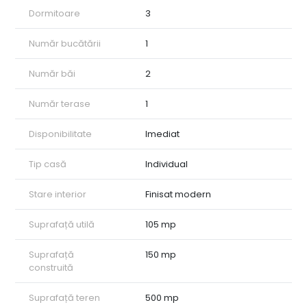
Dormitoare
3
Număr bucătării
1
Număr băi
2
Număr terase
1
Disponibilitate
Imediat
Tip casă
Individual
Stare interior
Finisat modern
Suprafață utilă
105 mp
Suprafață
150 mp
construită
Suprafață teren
500 mp