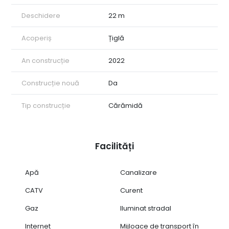
Deschidere
22 m
Acoperiș
Țiglă
An construcție
2022
Construcție nouă
Da
Tip construcție
Cărămidă
Facilități
Apă
Canalizare
CATV
Curent
Gaz
Iluminat stradal
Internet
Mijloace de transport în