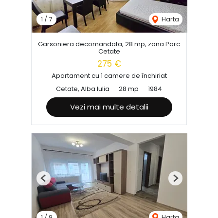
1
/
7
Harta
Garsoniera decomandata, 28 mp, zona Parc
Cetate
275 €
Apartament cu 1 camere de închiriat
Cetate, Alba Iulia
28 mp
1984
Vezi mai multe detalii
Previous
Next
1
/
9
Harta