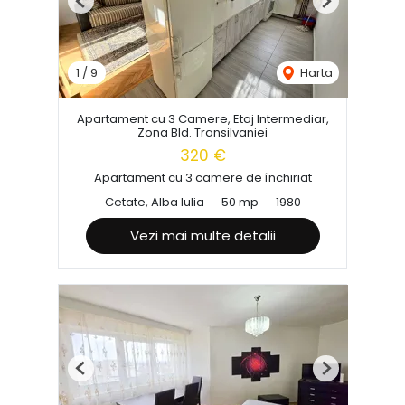
Previous
Next
1
/
9
Harta
Apartament cu 3 Camere, Etaj Intermediar,
Zona Bld. Transilvaniei
320 €
Apartament cu 3 camere de închiriat
Cetate, Alba Iulia
50 mp
1980
Vezi mai multe detalii
Previous
Next