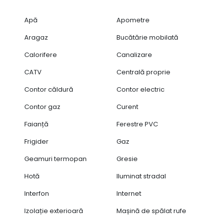
Apă
Apometre
Aragaz
Bucătărie mobilată
Calorifere
Canalizare
CATV
Centrală proprie
Contor căldură
Contor electric
Contor gaz
Curent
Faianță
Ferestre PVC
Frigider
Gaz
Geamuri termopan
Gresie
Hotă
Iluminat stradal
Interfon
Internet
Izolație exterioară
Mașină de spălat rufe