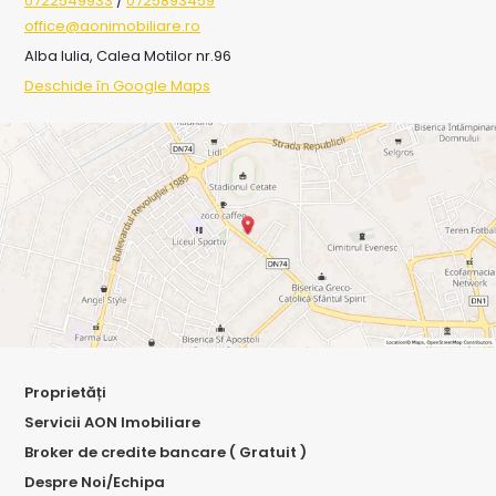
0722549933
/
0725893459
office@aonimobiliare.ro
Alba Iulia, Calea Motilor nr.96
Deschide în Google Maps
Proprietăți
Servicii AON Imobiliare
Broker de credite bancare ( Gratuit )
Despre Noi/Echipa