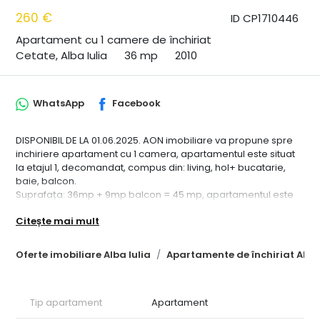
260 €
ID CP1710446
Apartament cu 1 camere de închiriat
Cetate, Alba Iulia
36 mp
2010
WhatsApp
Facebook
DISPONIBIL DE LA 01.06.2025. AON imobiliare va propune spre
inchiriere apartament cu 1 camera, apartamentul este situat
la etajul 1, decomandat, compus din: living, hol+ bucatarie,
baie, balcon.
Suprafața: 36mp + 9mp balcon = 45 mp, apartamentul este
mobilat si utilat complet, astfel: mobilier living +canapea
Citește mai mult
extensibilă +birou + televizor; mobilier bucătărie+ combină
frigorifică +plită electrică +masina de spălat rufe +cuptor cu
microunde +cuptor +hotă. Apartamentul are centrală termică
Oferte imobiliare Alba Iulia
Apartamente de închiriat Alba 
pe gaz. Instalația de încălzire și izolația termică bună
generează costuri mici. Apartamentul are un loc de parcare
privată împrejmuită, inclusă în preț. Perioada minima de
Tip apartament
Apartament
închiriere este de un an si se percepe garantie de 380 euro.
ID intern: CP1710446.