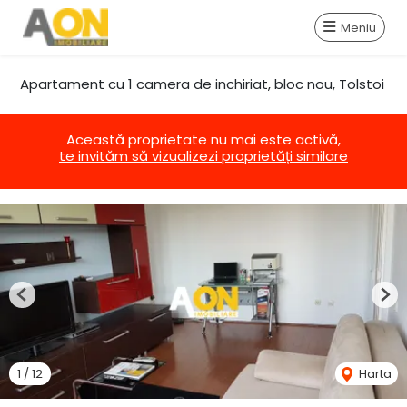
Meniu
Apartament cu 1 camera de inchiriat, bloc nou, Tolstoi
Această proprietate nu mai este activă,
te invităm să vizualizezi proprietăți similare
Previous
Nex
1
/
12
Harta