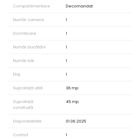
Compartimentare
Decomandat
Număr camere
1
Dormitoare
1
Număr bucătării
1
Număr băi
1
Etaj
1
Suprafață utilă
36 mp
Suprafață
45 mp
construită
Disponibilitate
01.06.2025
Confort
1