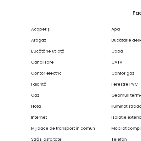
Fac
Acoperiș
Apă
Aragaz
Bucătărie des
Bucătărie utilată
Cadă
Canalizare
CATV
Contor electric
Contor gaz
Faianță
Ferestre PVC
Gaz
Geamuri ter
Hotă
Iluminat strad
Internet
Izolație exter
Mijloace de transport în comun
Mobilat compl
Străzi asfaltate
Telefon