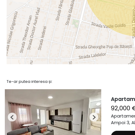
Te-ar putea interesa și:
Apartame
92,000 
Apartamen
Previous
Next
Ampoi 3, Al