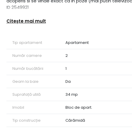
acoperis si se vinde exact ca in poze (mai putin televizoa
ID 2549921
Citește mai mult
Tip apartament
Apartament
Număr camere
2
Număr bucătării
1
Geam la baie
Da
Suprafață utilă
34 mp
Imobil
Bloc de apart.
Tip construcție
Cărămidă