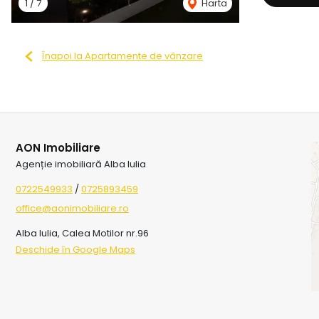
1
/
7
Harta
Înapoi la Apartamente de vânzare
AON Imobiliare
Agenție imobiliară Alba Iulia
0722549933
/
0725893459
office@aonimobiliare.ro
Alba Iulia, Calea Motilor nr.96
Deschide în Google Maps