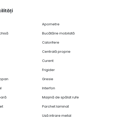
ilități
Apometre
chisă
Bucătărie mobilată
Calorifere
Centrală proprie
Curent
Frigider
mopan
Gresie
al
Interfon
ioară
Mașină de spălat rufe
et
Parchet laminat
Ușă intrare metal