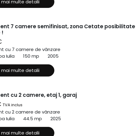
 mai multe detalii
nt 7 camere semifinisat, zona Cetate posibilitate
 !
€
t cu 7 camere de vânzare
a Iulia
150 mp
2005
 mai multe detalii
nt cu 2 camere, etaj 1, garaj
€
TVA inclus
t cu 2 camere de vânzare
a Iulia
44.5 mp
2025
 mai multe detalii