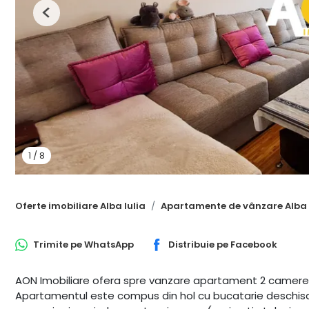
Previous
1
/
8
Oferte imobiliare Alba Iulia
Apartamente de vânzare Alba 
Trimite pe
WhatsApp
Distribuie pe
Facebook
AON Imobiliare ofera spre vanzare apartament 2 camere, 
Apartamentul este compus din hol cu bucatarie deschisa, l