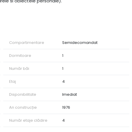
rele si obiectele personale).
Compartimentare
Semidecomandat
Dormitoare
1
Număr băi
1
Etaj
4
Disponibilitate
Imediat
An construcție
1976
Număr etaje clădire
4