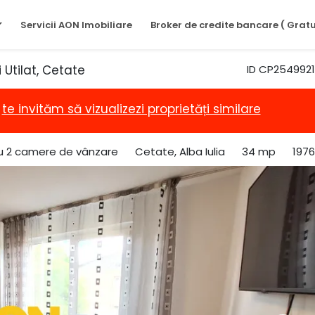
Servicii AON Imobiliare
Broker de credite bancare ( Gratu
Utilat, Cetate
ID CP2549921
,
te invităm să vizualizezi proprietăți similare
 2 camere de vânzare
Cetate, Alba Iulia
34 mp
1976