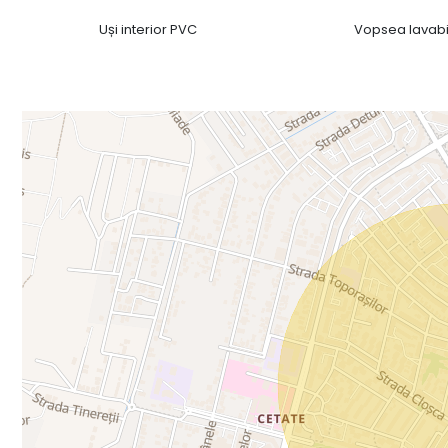
Uși interior PVC
Vopsea lavabi