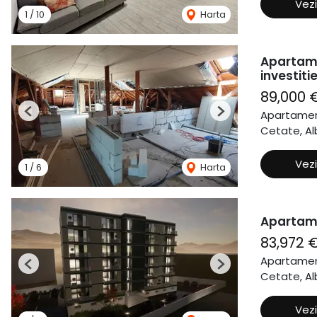
Vezi
1
/
10
Harta
Apartame
investitie
89,000 
Apartamen
Previous
Next
Cetate, Alb
Vezi
1
/
6
Harta
Apartame
83,972 
Apartamen
Previous
Next
Cetate, Alb
Vezi