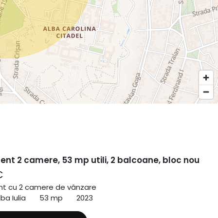
nt 2 camere, 53 mp utili, 2 balcoane, bloc nou
€
t cu 2 camere de vânzare
ba Iulia
53 mp
2023