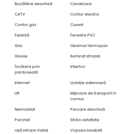
Bucătărie deschisă
Canalizare
CATV
Contor electric
Contor gaz
Curent
Faianță
Ferestre PVC
Gaz
Geamuri termopan
Gresie
Iluminat stradal
Încălzire prin
Interfon
pardoseală
Internet
Izolație exterioară
Lift
Mijloace de transport în
comun
Nemobilat
Parcare deschisă
Parchet
Străzi asfaltate
Ușă intrare metal
Vopsea lavabilă