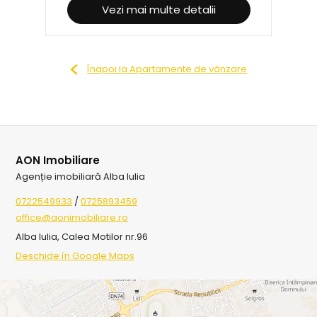
Vezi mai multe detalii
Înapoi la Apartamente de vânzare
AON Imobiliare
Agenție imobiliară Alba Iulia
0722549933
/
0725893459
office@aonimobiliare.ro
Alba Iulia, Calea Motilor nr.96
Deschide în Google Maps