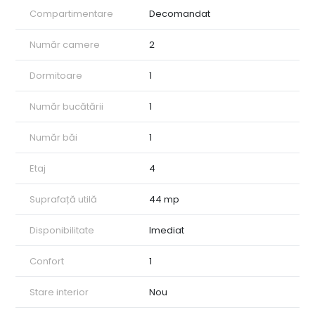
Apartamentul se preda finisat la cheie si se poate achiziționa
Compartimentare
Decomandat
inclusiv prin credit imobiliar sau programul Prima Casă
ID intern: CP2614956
Număr camere
2
Dormitoare
1
Număr bucătării
1
Număr băi
1
Etaj
4
Suprafață utilă
44 mp
Disponibilitate
Imediat
Confort
1
Stare interior
Nou