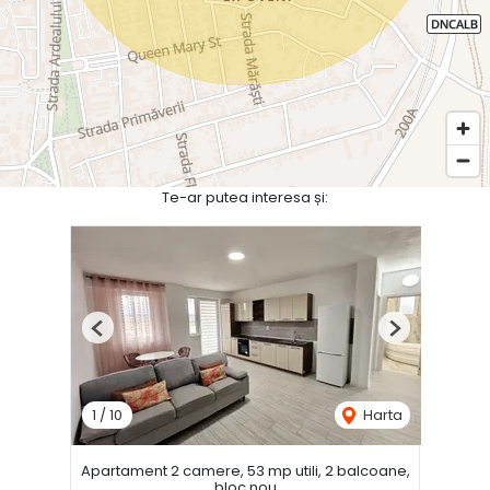
Te-ar putea interesa și:
Previous
Next
1
/
10
Harta
Apartament 2 camere, 53 mp utili, 2 balcoane,
bloc nou