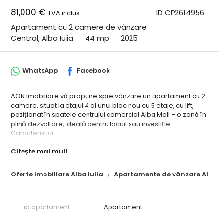
81,000 €
ID CP2614956
TVA inclus
Apartament cu 2 camere de vânzare
Central, Alba Iulia
44 mp
2025
WhatsApp
Facebook
AON Imobiliare vă propune spre vânzare un apartament cu 2
camere, situat la etajul 4 al unui bloc nou cu 5 etaje, cu lift,
poziționat în spatele centrului comercial Alba Mall – o zonă în
plină dezvoltare, ideală pentru locuit sau investiție.
Caracteristici:
• Suprafață utilă: 44 mp
Citește mai mult
• Compartimentare modernă: living cu bucătărie open space,
1 dormitor, 1 baie, 1 balcon
• Încălzire în pardoseală
Oferte imobiliare Alba Iulia
Apartamente de vânzare Alba 
• Centrală proprie
• Loc de parcare inclus
• Construcție din cărămidă, izolație exterioară
Tip apartament
Apartament
• Finisaje de calitate superioară
• Acces facil la mijloace de transport, școli, magazine