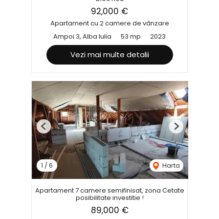
92,000 €
Apartament cu 2 camere de vânzare
Ampoi 3, Alba Iulia
53 mp
2023
Vezi mai multe detalii
Previous
Next
1
/
6
Harta
Apartament 7 camere semifinisat, zona Cetate
posibilitate investitie !
89,000 €