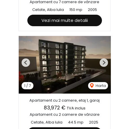
Apartament cu 7 camere de vânzare
Cetate, Alba Iulia
150 mp
2005
Vezi mai multe detalii
Previous
Next
1
/
7
Harta
Apartament cu 2 camere, etaj 1, garaj
83,972 €
TVA inclus
Apartament cu 2 camere de vânzare
Cetate, Alba Iulia
44.5 mp
2025